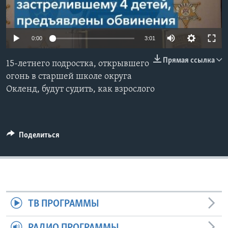
Learning English
0:00
3:01
СОЦИАЛЬНЫЕ СЕТИ
Прямая ссылка
15-летнего подростка, открывшего
огонь в старшей школе округа
Окленд, будут судить, как взрослого
Языки
Поделиться
ТВ ПРОГРАММЫ