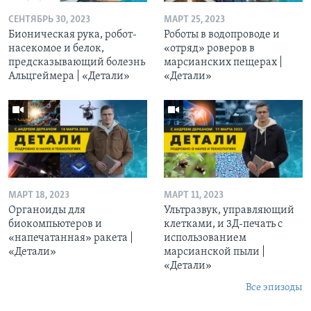
СЕНТЯБРЬ 30, 2023
МАРТ 25, 2023
Бионическая рука, робот-
Роботы в водопроводе и
насекомое и белок,
«отряд» роверов в
предсказывающий болезнь
марсианских пещерах |
Альцгеймера | «Детали»
«Детали»
МАРТ 18, 2023
МАРТ 11, 2023
Органоиды для
Ультразвук, управляющий
биокомпьютеров и
клетками, и 3Д-печать c
«напечатанная» ракета |
использованием
«Детали»
марсианской пыли |
«Детали»
Все эпизоды