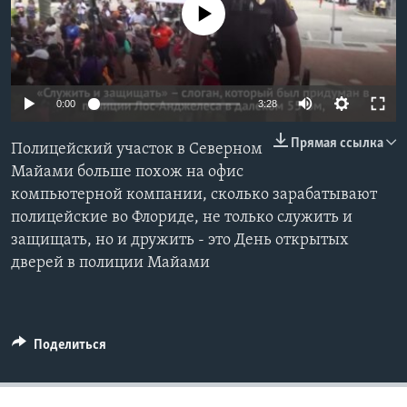
No media source currently available
Learning English
СОЦИАЛЬНЫЕ СЕТИ
0:00
3:28
Прямая ссылка
Полицейский участок в Северном
Языки
Майами больше похож на офис
компьютерной компании, сколько зарабатывают
полицейские во Флориде, не только служить и
защищать, но и дружить - это День открытых
дверей в полиции Майами
Поделиться