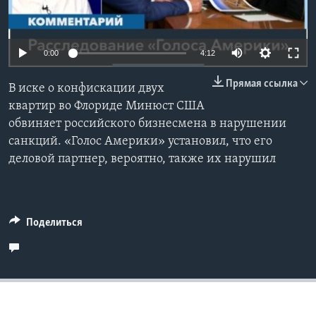
Learning English
0:00
4:12
СОЦИАЛЬНЫЕ СЕТИ
Прямая ссылка
В иске о конфискации двух
квартир во Флориде Минюст США
обвиняет российского бизнесмена в нарушении
Языки
санкций. «Голос Америки» установил, что его
деловой партнер, вероятно, также их нарушил
Поделиться