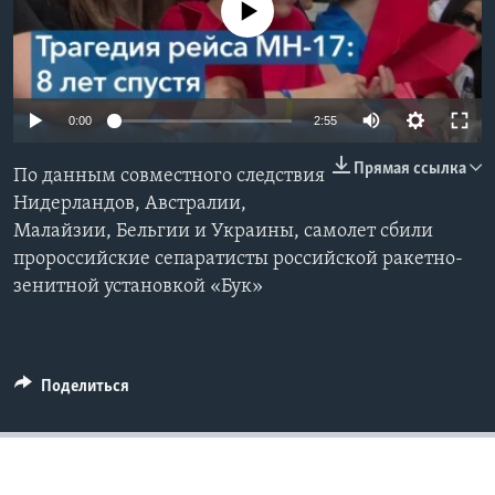
No media source currently available
Learning English
СОЦИАЛЬНЫЕ СЕТИ
0:00
2:55
Прямая ссылка
По данным совместного следствия
Языки
Нидерландов, Австралии,
Малайзии, Бельгии и Украины, самолет сбили
пророссийские сепаратисты российской ракетно-
зенитной установкой «Бук»
Поделиться