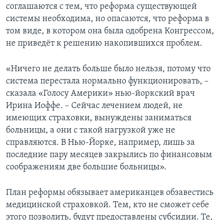
соглашаются с тем, что реформа существующей
Learning English
системы необходима, но опасаются, что реформа в
том виде, в котором она была одобрена Конгрессом,
не приведёт к решению накопившихся проблем.
СОЦИАЛЬНЫЕ СЕТИ
«Ничего не делать больше было нельзя, потому что
система перестала нормально функционировать, –
Языки
сказала «Голосу Америки» нью-йоркский врач
Ирина Иоффе. – Сейчас лечением людей, не
имеющих страховки, вынуждены заниматься
больницы, а они с такой нагрузкой уже не
справляются. В Нью-Йорке, например, лишь за
последние пару месяцев закрылись по финансовым
соображениям две большие больницы».
План реформы обязывает американцев обзавестись
медицинской страховкой. Тем, кто не сможет себе
этого позволить, будут предоставлены субсидии. Те,