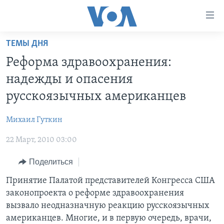
Линки
доступности
Перейти
ТЕМЫ ДНЯ
на
ГЛАВНОЕ
Реформа здравоохранения:
основной
ПРОГРАММЫ
контент
надежды и опасения
ПРОЕКТЫ
Перейти
АМЕРИКА
русскоязычных американцев
к
ЭКСПЕРТИЗА
НОВОСТИ ЗА МИНУТУ
УЧИМ АНГЛИЙСКИЙ
основной
Михаил Гуткин
ИНТЕРВЬЮ
ИТОГИ
НАША АМЕРИКАНСКАЯ ИСТОРИЯ
навигации
Перейти
22 Март, 2010 03:00
ФАКТЫ ПРОТИВ ФЕЙКОВ
ПОЧЕМУ ЭТО ВАЖНО?
А КАК В АМЕРИКЕ?
в
ЗА СВОБОДУ ПРЕССЫ
Поделиться
ДИСКУССИЯ VOA
АРТЕФАКТЫ
поиск
УЧИМ АНГЛИЙСКИЙ
ДЕТАЛИ
АМЕРИКАНСКИЕ ГОРОДКИ
Принятие Палатой представителей Конгресса США
законопроекта о реформе здравоохранения
ВИДЕО
НЬЮ-ЙОРК NEW YORK
ТЕСТЫ
вызвало неодназначную реакцию русскоязычных
ПОДПИСКА НА НОВОСТИ
АМЕРИКА. БОЛЬШОЕ ПУТЕШЕСТВИЕ
американцев. Многие, и в первую очередь, врачи,