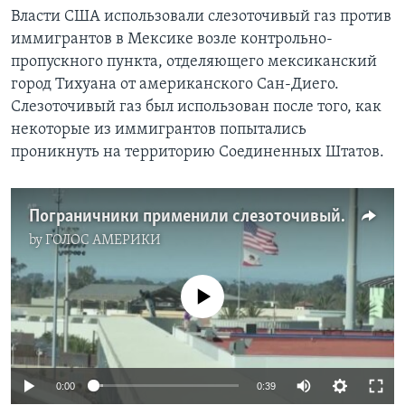
Власти США использовали слезоточивый газ против
иммигрантов в Мексике возле контрольно-
пропускного пункта, отделяющего мексиканский
город Тихуана от американского Сан-Диего.
Слезоточивый газ был использован после того, как
некоторые из иммигрантов попытались
проникнуть на территорию Соединенных Штатов.
Пограничники применили слезоточивый газ против мигрантов
by
ГОЛОС АМЕРИКИ
No media source currently available
0:00
0:39