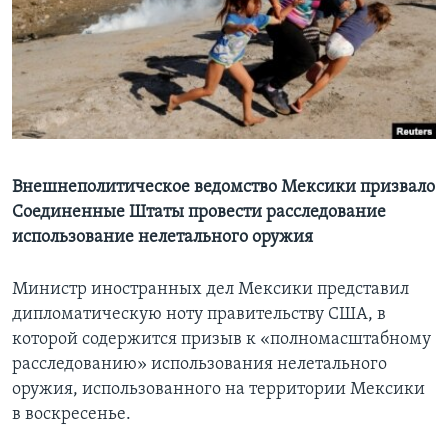
Learning English
СОЦИАЛЬНЫЕ СЕТИ
Языки
Внешнеполитическое ведомство Мексики призвало
Соединенные Штаты провести расследование
использование нелетального оружия
Министр иностранных дел Мексики представил
дипломатическую ноту правительству США, в
которой содержится призыв к «полномасштабному
расследованию» использования нелетального
оружия, использованного на территории Мексики
в воскресенье.