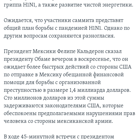
гриппа H1N1, а также развитие чистой энергетики.
Learning English
Ожидается, что участники саммита представят
СОЦИАЛЬНЫЕ СЕТИ
общий план борьбы с пандемией H1N1. Однако по
другим вопросам сохраняются разногласия.
Президент Мексики Фелипе Кальдерон сказал
Языки
президенту Обаме вечером в воскресенье, что он
ожидает более быстрых действий со стороны США
по отправке в Мексику обещанной финансовой
помощи для борьбы с организованной
преступностью в размере 1,4 миллиарда долларов.
Сто миллионов долларов из этой суммы
задерживаются законодателями США, которые
обеспокоены предполагаемыми нарушениями прав
человека со стороны мексиканской армии.
В ходе 45-минутной встречи с президентом