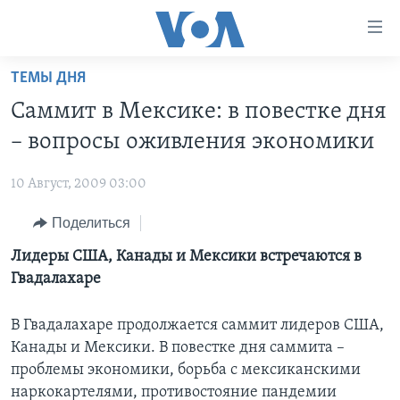
Линки
доступности
Перейти
ТЕМЫ ДНЯ
на
ГЛАВНОЕ
Саммит в Мексике: в повестке дня
основной
ПРОГРАММЫ
контент
– вопросы оживления экономики
ПРОЕКТЫ
Перейти
АМЕРИКА
к
10 Август, 2009 03:00
ЭКСПЕРТИЗА
НОВОСТИ ЗА МИНУТУ
УЧИМ АНГЛИЙСКИЙ
основной
Поделиться
ИНТЕРВЬЮ
ИТОГИ
НАША АМЕРИКАНСКАЯ ИСТОРИЯ
навигации
Перейти
ФАКТЫ ПРОТИВ ФЕЙКОВ
Лидеры США, Канады и Мексики встречаются в
ПОЧЕМУ ЭТО ВАЖНО?
А КАК В АМЕРИКЕ?
в
Гвадалахаре
ЗА СВОБОДУ ПРЕССЫ
ДИСКУССИЯ VOA
АРТЕФАКТЫ
поиск
УЧИМ АНГЛИЙСКИЙ
ДЕТАЛИ
АМЕРИКАНСКИЕ ГОРОДКИ
В Гвадалахаре продолжается саммит лидеров США,
Канады и Мексики. В повестке дня саммита –
ВИДЕО
НЬЮ-ЙОРК NEW YORK
ТЕСТЫ
проблемы экономики, борьба с мексиканскими
ПОДПИСКА НА НОВОСТИ
АМЕРИКА. БОЛЬШОЕ ПУТЕШЕСТВИЕ
наркокартелями, противостояние пандемии