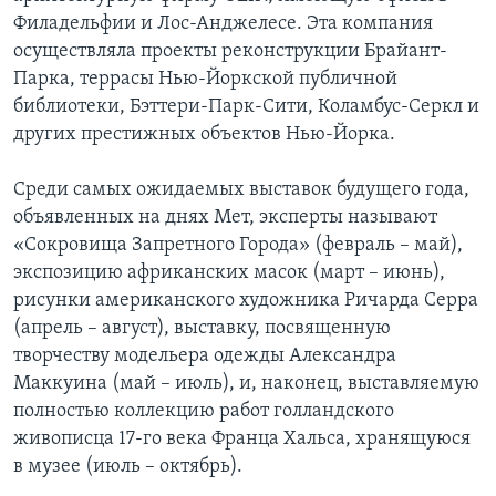
Филадельфии и Лос-Анджелесе. Эта компания
осуществляла проекты реконструкции Брайант-
Парка, террасы Нью-Йоркской публичной
библиотеки, Бэттери-Парк-Сити, Коламбус-Серкл и
других престижных объектов Нью-Йорка.
Среди самых ожидаемых выставок будущего года,
объявленных на днях Мет, эксперты называют
«Сокровища Запретного Города» (февраль – май),
экспозицию африканских масок (март – июнь),
рисунки американского художника Ричарда Серра
(апрель – август), выставку, посвященную
творчеству модельера одежды Александра
Маккуина (май – июль), и, наконец, выставляемую
полностью коллекцию работ голландского
живописца 17-го века Франца Хальса, хранящуюся
в музее (июль – октябрь).