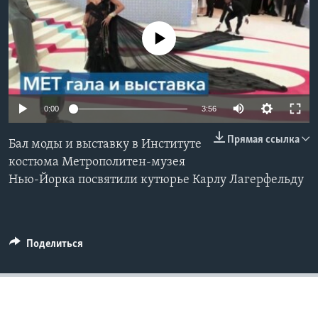
Learning English
No media source currently available
СОЦИАЛЬНЫЕ СЕТИ
0:00
3:56
Языки
Прямая ссылка
Бал моды и выставку в Институте
костюма Метрополитен-музея
Нью-Йорка посвятили кутюрье Карлу Лагерфельду
Поделиться