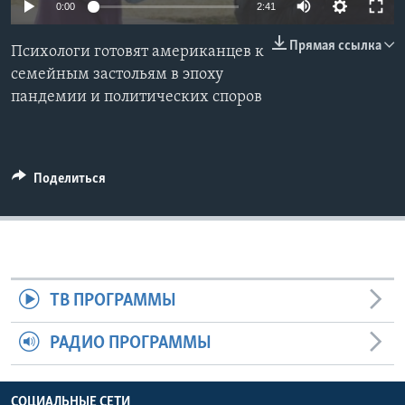
0:00
2:41
Learning English
Прямая ссылка
Психологи готовят американцев к
семейным застольям в эпоху
СОЦИАЛЬНЫЕ СЕТИ
пандемии и политических споров
Языки
Поделиться
ТВ ПРОГРАММЫ
РАДИО ПРОГРАММЫ
СОЦИАЛЬНЫЕ СЕТИ