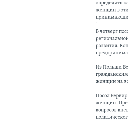
определить к
женщин в эти
принимающими
'
В четверг по
региональной
развития. Кон
предпринимат
Из Польши Ве
гражданскими
женщин на вс
Посол Вервир
женщин. През
вопросов вне
политическог