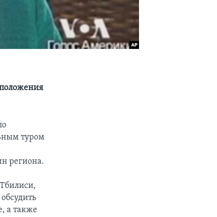
 положения
по
ьным туром
н региона.
 Тбилиси,
 обсудить
, а также