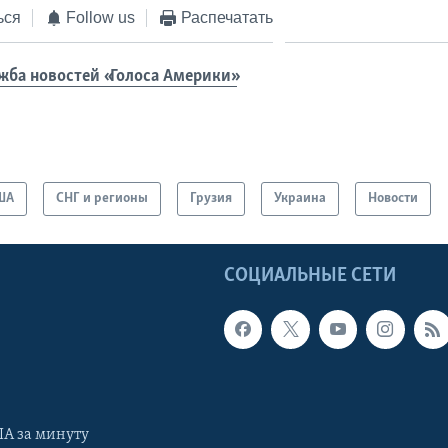
ься
Follow us
Распечатать
жба новостей «Голоса Америки»
ША
СНГ и регионы
Грузия
Украина
Новости
Ы
СОЦИАЛЬНЫЕ СЕТИ
А за минуту