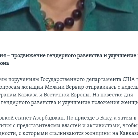
дня – продвижение гендерного равенства и улучшение
она
бым поручениям Государственного департамента США 
опросам женщин Мелани Вервир отправилась с недел
транам Кавказа и Восточной Европы. На повестке дня –
гендерного равенства и улучшение положения женщи
вкой станет Азербаджан. По приезде в Баку, а затем в
тится с представителями властей и активистами, чтобы
дности, c которыми сталкиваются женщины на Кавказе