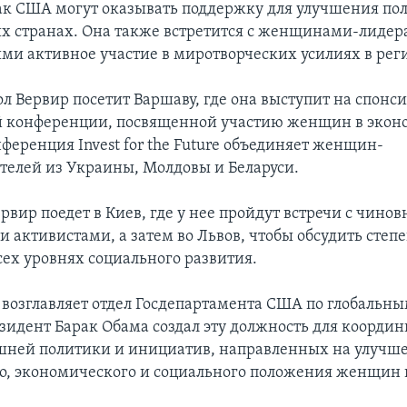
ак США могут оказывать поддержку для улучшения по
х странах. Она также встретится с женщинами-лидер
 активное участие в миротворческих усилиях в рег
сол Вервир посетит Варшаву, где она выступит на спон
 конференции, посвященной участию женщин в экон
ференция Invest for the Future объединяет женщин-
елей из Украины, Молдовы и Беларуси.
рвир поедет в Киев, где у нее пройдут встречи с чино
 активистами, а затем во Львов, чтобы обсудить степе
ех уровнях социального развития.
 возглавляет отдел Госдепартамента США по глобальн
идент Барак Обама создал эту должность для коорди
шней политики и инициатив, направленных на улучш
о, экономического и социального положения женщин 