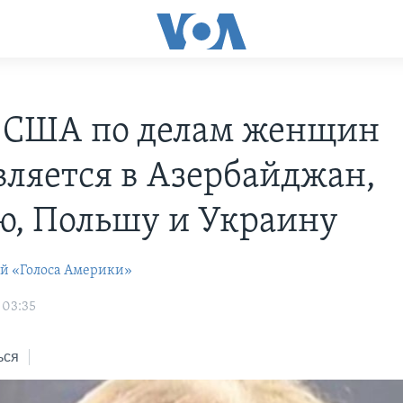
 США по делам женщин
вляется в Азербайджан,
ю, Польшу и Украину
ей «Голоса Америки»
 03:35
ься