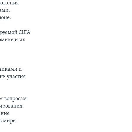
ложения
ами,
ионе.
сируемой США
омике и их
вниками и
нь участия
ым вопросам
нирования
ение
в мире.