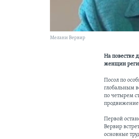
Мелани Вервир
На повестке 
женщин реги
Посол по осо
глобальным в
по четырем с
продвижение 
Первой остано
Вервир встре
основные тру