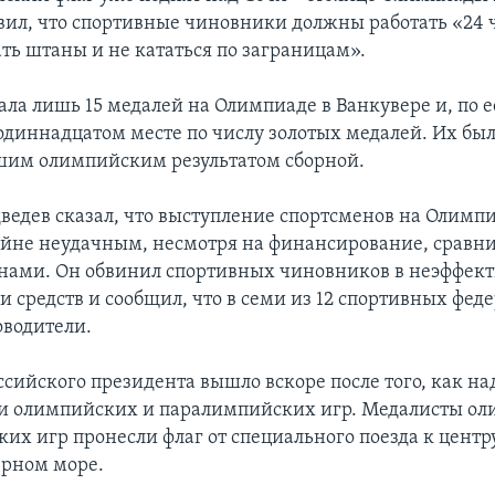
вил, что спортивные чиновники должны работать «24 ча
ть штаны и не кататься по заграницам».
ала лишь 15 медалей на Олимпиаде в Ванкувере и, по е
одиннадцатом месте по числу золотых медалей. Их был
дшим олимпийским результатом сборной.
едев сказал, что выступление спортсменов на Олимп
айне неудачным, несмотря на финансирование, сравни
нами. Он обвинил спортивных чиновников в неэффек
и средств и сообщил, что в семи из 12 спортивных фед
оводители.
ссийского президента вышло вскоре после того, как на
и олимпийских и паралимпийских игр. Медалисты о
их игр пронесли флаг от специального поезда к центру
ерном море.