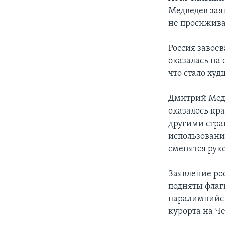
Медведев зая
не просижива
Россия завоев
оказалась на 
что стало ху
Дмитрий Медв
оказалось кр
другими стра
использовани
сменятся рук
Заявление ро
подняты флаг
паралимпийск
курорта на Ч