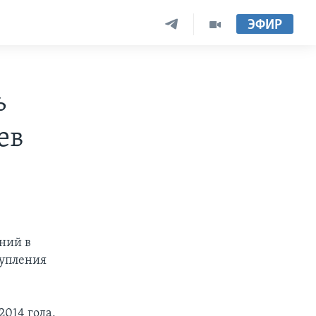
ЭФИР
ь
ев
ний в
тупления
014 года,