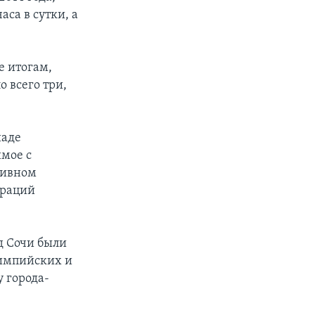
са в сутки, а
е итогам,
о всего три,
иаде
мое с
тивном
ераций
д Сочи были
лимпийских и
 города-