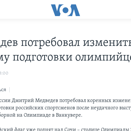
дев потребовал изменит
му подготовки олимпийц
3:00
ься
ссии Дмитрий Медведев потребовал коренных измене
отовки российских спортсменов после неудачного выс
борной на Олимпиаде в Ванкувере.
ский флаг уже поднят над Сочи – столице Олимпиады 2