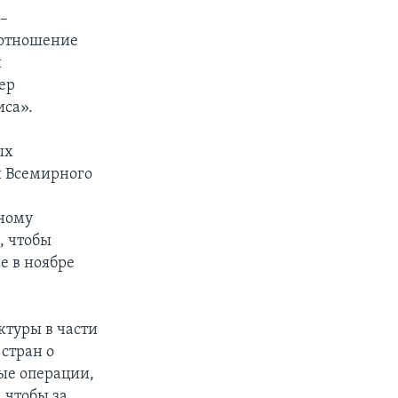
 –
оотношение
и
ер
иса».
ых
и Всемирного
дному
, чтобы
е в ноябре
туры в части
стран о
ые операции,
 чтобы за