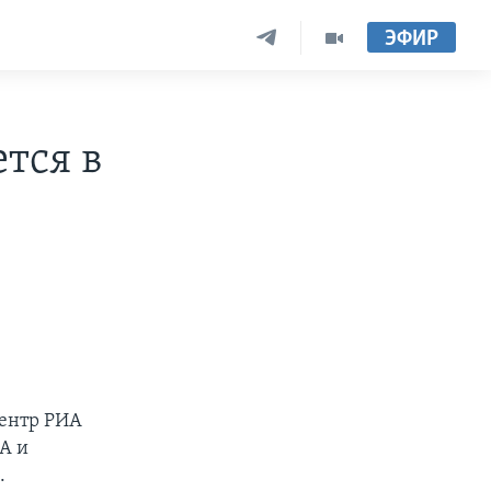
ЭФИР
тся в
центр РИА
А и
.