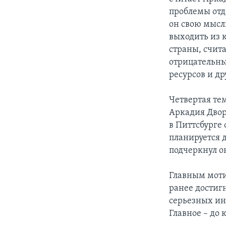
проблемы отд
он свою мысл
выходить из к
страны, счита
отрицательны
ресурсов и д
Четвертая те
Аркадия Двор
в Питтсбурге
планируется 
подчеркнул о
Главным моти
ранее достиг
серьезных ин
Главное – до 