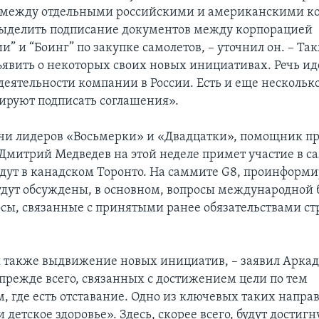
и между отдельными российскими и американскими 
ыделить подписание документов между корпорацией
и” и “Боинг” по закупке самолетов, – уточнил он. – Та
ъявить о некоторых своих новых инициативах. Речь ид
еятельности компании в России. Есть и еще нескольк
ируют подписать соглашения».
ечи лидеров «Восьмерки» и «Двадцатки», помощник п
 Дмитрий Медведев на этой неделе примет участие в с
дут в канадском Торонто. На саммите G8, проинформи
удут обсуждены, в основном, вопросы международной 
осы, связанные с принятыми ранее обязательствами ст
 также выдвижение новых инициатив, – заявил Арка
 прежде всего, связанных с достижением цели по тем
, где есть отставание. Одно из ключевых таких напра
 детское здоровье». Здесь, скорее всего, будут достиг