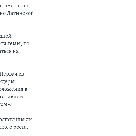
я тех стран,
чно Латинской
одной
ти темы, по
ться на
Первая из
Лидеры
положения в
егативного
лом».
остаточны ли
кого роста.