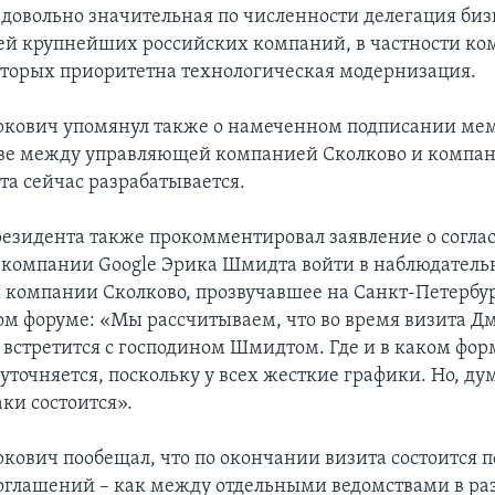
 довольно значительная по численности делегация би
ей крупнейших российских компаний, в частности ко
которых приоритетна технологическая модернизация.
кович упомянул также о намеченном подписании ме
ве между управляющей компанией Сколково и компани
та сейчас разрабатывается.
зидента также прокомментировал заявление о согла
 компании Google Эрика Шмидта войти в наблюдатель
компании Сколково, прозвучавшее на Санкт-Петербу
м форуме: «Мы рассчитываем, что во время визита Д
 встретится с господином Шмидтом. Где и в каком фор
 уточняется, поскольку у всех жесткие графики. Но, ду
аки состоится».
кович пообещал, что по окончании визита состоится 
оглашений – как между отдельными ведомствами в р