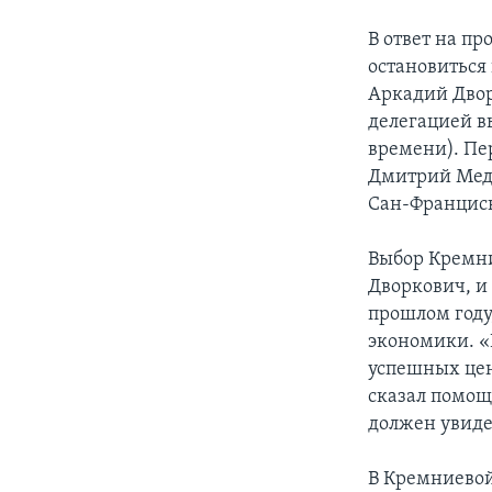
В ответ на п
остановиться
Аркадий Двор
делегацией в
времени). Пе
Дмитрий Медв
Сан-Францис
Выбор Кремни
Дворкович, и 
прошлом году
экономики. «
успешных цен
сказал помощ
должен увиде
В Кремниевой