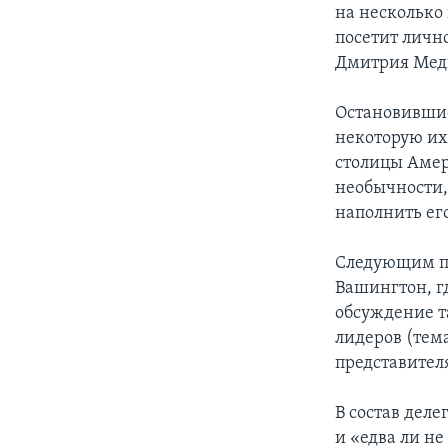
на несколько
посетит личн
Дмитрия Мед
Остановившис
некоторую их
столицы Амери
необычности,
наполнить ег
Следующим пу
Вашингтон, г
обсуждение т
лидеров (тема
представител
В состав дел
и «едва ли н