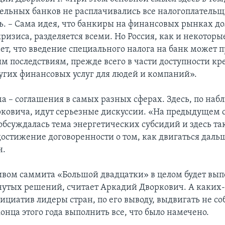
ельных банков не расплачивались все налогоплательщ
ь. – Сама идея, что банкиры на финансовых рынках 
ризиса, разделяется всеми. Но Россия, как и некоторы
ет, что введение специального налога на банк может 
м последствиям, прежде всего в части доступности к
ругих финансовых услуг для людей и компаний».
ма – соглашения в самых разных сферах. Здесь, по на
ковича, идут серьезные дискуссии. «На предыдущем 
 обсуждалась тема энергетических субсидий и здесь т
достижение договоренности о том, как двигаться дальш
н.
вом саммита «Большой двадцатки» в целом будет вы
нутых решений, считает Аркадий Дворкович. А каких
ициатив лидеры стран, по его выводу, выдвигать не со
конца этого года выполнить все, что было намечено.