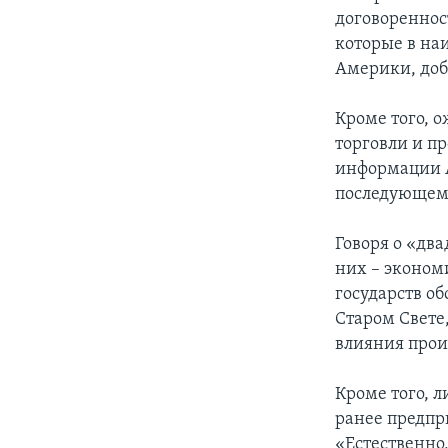
договореннос
которые в на
Америки, доб
Кроме того, 
торговли и п
информации А
последующем
Говоря о «дв
них – эконом
государств об
Старом Свете,
влияния прои
Кроме того, 
ранее предпр
«Естественно