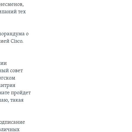
знесменов,
мпаний тех
морандума о
ей Cisco.
сии
ный совет
ргском
митрия
мате пройдет
маю, такая
подписание
азличных