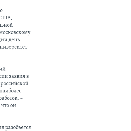
но
 США,
льной
 московскому
щий день
Университет
дий
сии заявил в
 российской
 наиболее
аботок, –
 что он
я разобьется