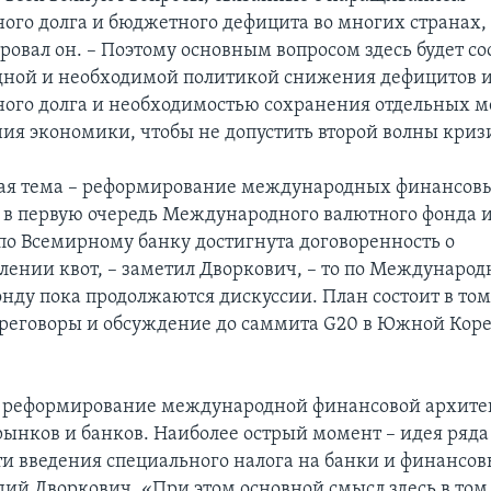
ного долга и бюджетного дефицита во многих странах,
овал он. – Поэтому основным вопросом здесь будет с
ной и необходимой политикой снижения дефицитов 
ного долга и необходимостью сохранения отдельных м
ия экономики, чтобы не допустить второй волны криз
шая тема – реформирование международных финансов
 в первую очередь Международного валютного фонда 
 по Всемирному банку достигнута договоренность о
лении квот, – заметил Дворкович, – то по Междунаро
нду пока продолжаются дискуссии. План состоит в том
реговоры и обсуждение до саммита G20 в Южной Коре
– реформирование международной финансовой архитек
ынков и банков. Наиболее острый момент – идея ряда 
и введения специального налога на банки и финансов
дий Дворкович. «При этом основной смысл здесь в том,