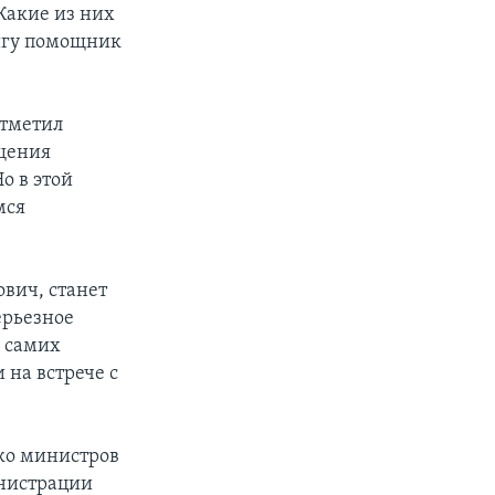
Какие из них
ригу помощник
отметил
ещения
о в этой
мся
вич, станет
ерьезное
е самих
 на встрече с
ько министров
инистрации