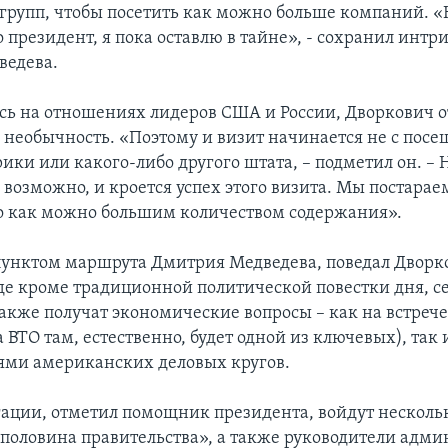
 групп, чтобы посетить как можно больше компаний. «
о президент, я пока оставлю в тайне», - сохранил инт
ведева.
ь на отношениях лидеров США и России, Дворкович 
 необычность. «Поэтому и визит начинается не с пос
ки или какого-либо другого штата, – подметил он. – Н
 возможно, и кроется успех этого визита. Мы постарае
о как можно большим количеством содержания».
нктом маршрута Дмитрия Медведева, поведал Дворко
де кроме традиционной политической повестки дня, с
акже получат экономические вопросы – как на встреч
 ВТО там, естественно, будет одной из ключевых), так и
ями американских деловых кругов.
егации, отметил помощник президента, войдут нескол
е половина правительства», а также руководители адм