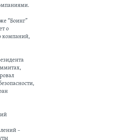
компаниями.
кже “Боинг”
ет о
о компаний,
резидента
аммитах,
ровал
безопасности,
ран
дий
влений –
нуты