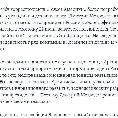
росьбу корреспондента «Голоса Америки» более подроб
 на сути, целях и деталях визита Дмитрия Медведева в
кович ответил, что президент России вместе с официа
ылетит в Америку 22 июня во второй половине дня (по
рвой точкой визита станет Сан-Франциско. На следую
едев посетит ряд компаний в Кремниевой долине и 
ко.
евой долины, конечно, не случаен, подчеркнул Арка
связан с теми приоритетами, о которых президент Рос
, то есть модернизацией и инновационным развитием
Все эксперты называют Кремниевую долину одним из
тров инновационного развития, технологических разр
ник президента. – Поэтому Дмитрий Медведев решил,
ть все своими глазами».
 долине, как сообщил Дворкович, российская делегаци