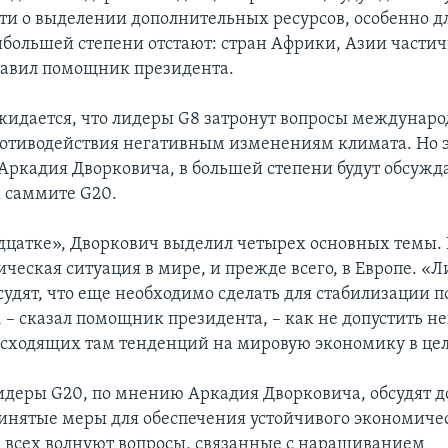
ти о выделении дополнительных ресурсов, особенно дл
ибольшей степени отстают: стран Африки, Азии части
авил помощник президента.
ожидается, что лидеры G8 затронут вопросы междунар
ротиводействия негативным изменениям климата. Но э
ркадия Дворковича, в большей степени будут обсужда
 саммите G20.
адцатке», Дворкович выделил четырех основных темы. 
ическая ситуация в мире, и прежде всего, в Европе. «
судят, что еще необходимо сделать для стабилизации 
 – сказал помощник президента, – как не допустить н
сходящих там тенденций на мировую экономику в це
лидеры G20, по мнению Аркадия Дворковича, обсудят д
инятые меры для обеспечения устойчивого экономичес
, всех волнуют вопросы, связанные с наращиванием