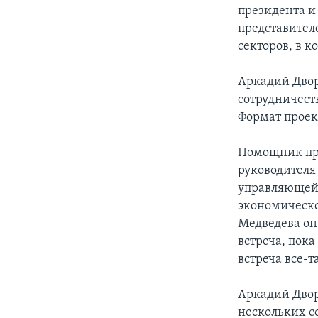
президента и
представител
секторов, в 
Аркадий Двор
сотрудничест
Формат проек
Помощник пре
руководителя
управляющей 
экономическо
Медведева он
встреча, пока
встреча все-т
Аркадий Двор
нескольких с