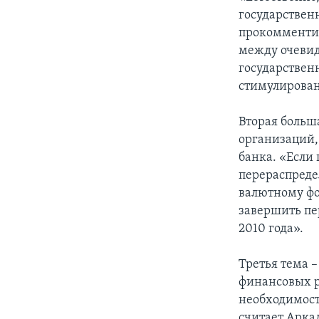
государствен
прокомментир
между очевид
государствен
стимулирован
Вторая боль
организаций,
банка. «Если
перераспреде
валютному фо
завершить пе
2010 года».
Третья тема 
финансовых р
необходимост
считает Арка