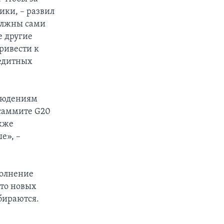
ики, – развил
должны сами
е другие
привести к
редитных
блюдениям
саммите G20
акже
е», –
полнение
-то новых
бираются.