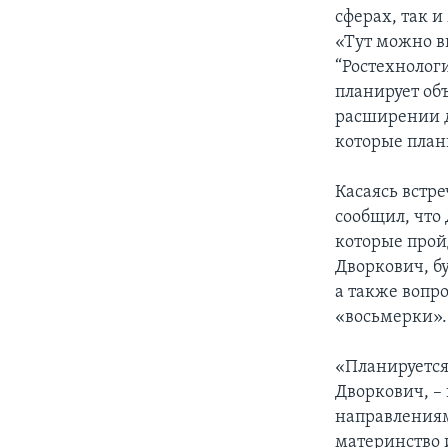
сферах, так 
«Тут можно в
“Ростехнологи
планирует об
расширении д
которые план
Касаясь встр
сообщил, что
которые прой
Дворкович, б
а также вопр
«восьмерки».
«Планируется
Дворкович, –
направлениям
материнство и