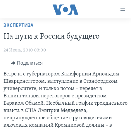
Линки
доступности
Перейти
ЭКСПЕРТИЗА
на
ГЛАВНОЕ
На пути к России будущего
основной
ПРОГРАММЫ
контент
24 Июнь, 2010 03:00
ПРОЕКТЫ
Перейти
АМЕРИКА
к
ЭКСПЕРТИЗА
Поделиться
НОВОСТИ ЗА МИНУТУ
УЧИМ АНГЛИЙСКИЙ
основной
ИНТЕРВЬЮ
ИТОГИ
НАША АМЕРИКАНСКАЯ ИСТОРИЯ
Встреча с губернатором Калифорнии Арнольдом
навигации
Шварценеггером, выступление в Стэнфордском
Перейти
ФАКТЫ ПРОТИВ ФЕЙКОВ
ПОЧЕМУ ЭТО ВАЖНО?
А КАК В АМЕРИКЕ?
университете, и только потом – перелет в
в
ЗА СВОБОДУ ПРЕССЫ
ДИСКУССИЯ VOA
АРТЕФАКТЫ
Вашингтон для переговоров с президентом
поиск
Бараком Обамой. Необычный график трехдневного
УЧИМ АНГЛИЙСКИЙ
ДЕТАЛИ
АМЕРИКАНСКИЕ ГОРОДКИ
визита в США Дмитрия Медведева,
ВИДЕО
НЬЮ-ЙОРК NEW YORK
ТЕСТЫ
непринужденное общение с руководителями
ключевых компаний Кремниевой долины – в
ПОДПИСКА НА НОВОСТИ
АМЕРИКА. БОЛЬШОЕ ПУТЕШЕСТВИЕ