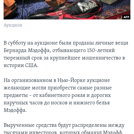
Learning English
Аукцион
СОЦИАЛЬНЫЕ СЕТИ
В субботу на аукционе были проданы личные вещи
Бернарда Мэдоффа, отбывающего 150-летний
Языки
тюремный срок за крупнейшее мошенничество в
истории США.
На организованном в Нью-Йорке аукционе
желающие могли приобрести самые разные
предметы – от кабинетного рояля и дорогих
наручных часов до носков и нижнего белья
Мэдоффа.
Вырученные средства будут распределены между
тысячами инвесторов, которых обманул Мэдофф.