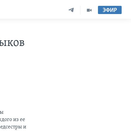
ЭФИР
выков
ты
дого из ее
медсестры и