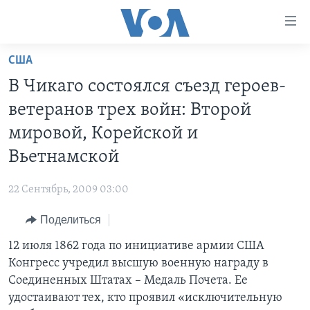
Линки
доступности
Перейти
США
на
ГЛАВНОЕ
В Чикаго состоялся съезд героев-
основной
ПРОГРАММЫ
контент
ветеранов трех войн: Второй
ПРОЕКТЫ
Перейти
АМЕРИКА
мировой, Корейской и
к
ЭКСПЕРТИЗА
НОВОСТИ ЗА МИНУТУ
УЧИМ АНГЛИЙСКИЙ
Вьетнамской
основной
ИНТЕРВЬЮ
ИТОГИ
НАША АМЕРИКАНСКАЯ ИСТОРИЯ
навигации
22 Сентябрь, 2009 03:00
Перейти
ФАКТЫ ПРОТИВ ФЕЙКОВ
ПОЧЕМУ ЭТО ВАЖНО?
А КАК В АМЕРИКЕ?
в
Поделиться
ЗА СВОБОДУ ПРЕССЫ
ДИСКУССИЯ VOA
АРТЕФАКТЫ
поиск
12 июля 1862 года по инициативе армии США
УЧИМ АНГЛИЙСКИЙ
ДЕТАЛИ
АМЕРИКАНСКИЕ ГОРОДКИ
Конгресс учредил высшую военную награду в
ВИДЕО
НЬЮ-ЙОРК NEW YORK
ТЕСТЫ
Соединенных Штатах – Медаль Почета. Ее
удостаивают тех, кто проявил «исключительную
ПОДПИСКА НА НОВОСТИ
АМЕРИКА. БОЛЬШОЕ ПУТЕШЕСТВИЕ