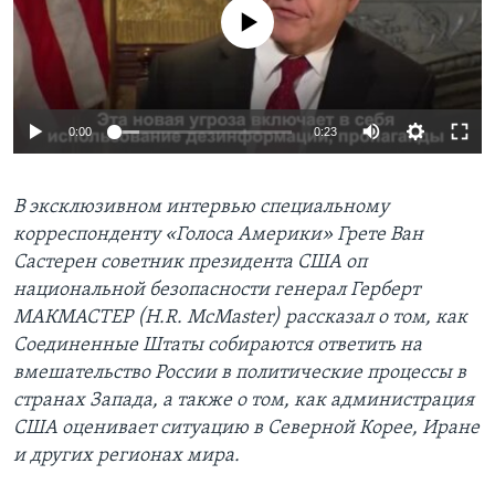
No media source currently available
Learning English
СОЦИАЛЬНЫЕ СЕТИ
0:00
0:23
Языки
В эксклюзивном интервью специальному
корреспонденту «Голоса Америки» Грете Ван
Састерен советник президента США оп
национальной безопасности генерал Герберт
МАКМАСТЕР (H.R. McMaster) рассказал о том, как
Соединенные Штаты собираются ответить на
вмешательство России в политические процессы в
странах Запада, а также о том, как администрация
США оценивает ситуацию в Северной Корее, Иране
и других регионах мира.