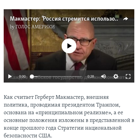
Макмастер: "Россия стремится использовать деструктивные действия Ирана"
by
ГОЛОС АМЕРИКИ
No media source currently available
0:00
0:28
Как считает Герберт Макмастер, внешняя
политика, проводимая президентом Трампом,
основана на «принципиальном реализме», а ее
основные положения изложены в представленной в
конце прошлого года Стратегии национальной
безопасности США.