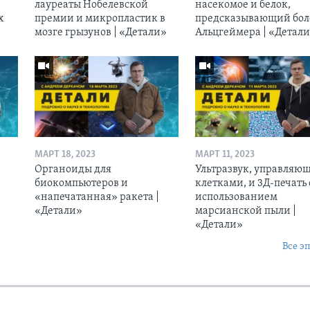
лауреаты Нобелевской
насекомое и белок,
х
премии и микропластик в
предсказывающий бол
мозге грызунов | «Детали»
Альцгеймера | «Детал
МАРТ 18, 2023
МАРТ 11, 2023
Органоиды для
Ультразвук, управляю
биокомпьютеров и
клетками, и 3Д-печать 
«напечатанная» ракета |
использованием
«Детали»
марсианской пыли |
«Детали»
Все э
Ы