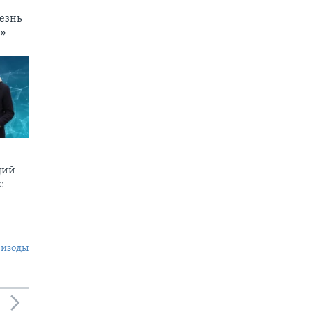
езнь
и»
щий
c
пизоды