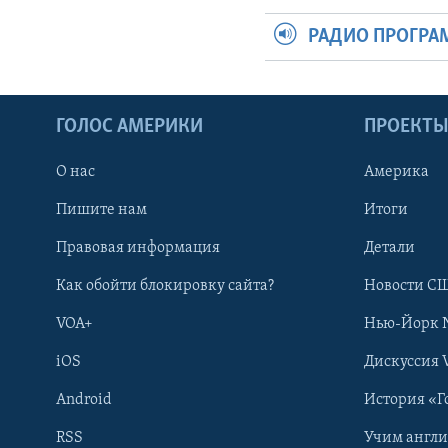
РАДИО ПРОГР
ГОЛОС АМЕРИКИ
ПРОЕКТ
О нас
Америка
Пишите нам
Итоги
Правовая информация
Детали
Как обойти блокировку сайта?
Новости СШ
VOA+
Нью-Йорк 
iOS
Дискуссия 
Android
История «Г
RSS
Учим англ