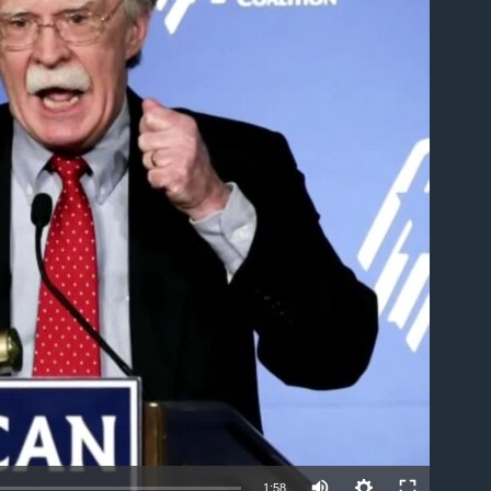
able
1:58