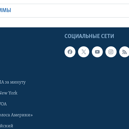
АММЫ
Ы
СОЦИАЛЬНЫЕ СЕТИ
А за минуту
New York
VOA
олоса Америки»
ийский