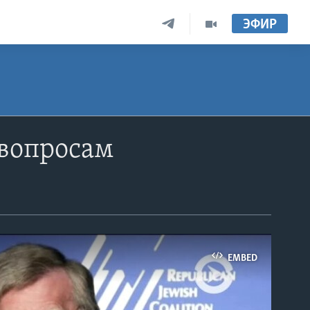
ЭФИР
 вопросам
EMBED