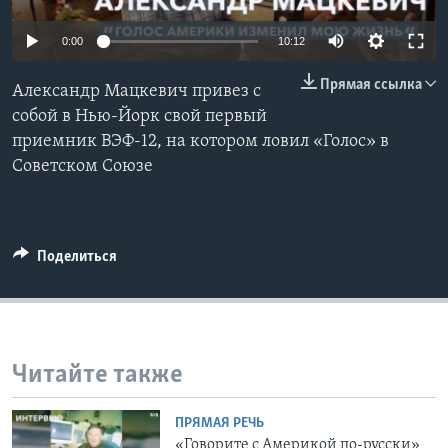
Learning English
0:00
10:12
Прямая ссылка
СОЦИАЛЬНЫЕ СЕТИ
Александр Мацкевич привез с
собой в Нью-Йорк свой первый
приемник ВЭФ-12, на котором ловил «Голос» в
Советском Союзе
Языки
Поделиться
Читайте также
ПРЯМАЯ РЕЧЬ
«Говорите с Америкой по-русски»