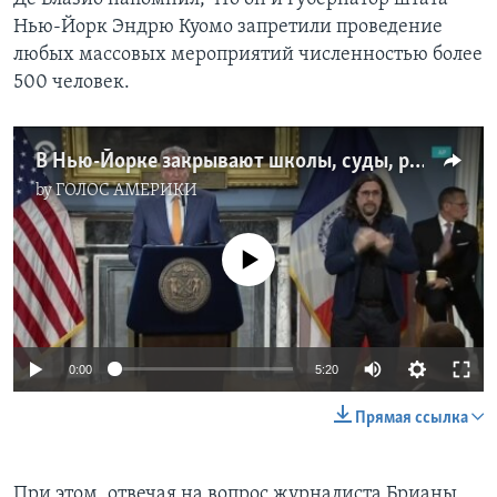
Нью-Йорк Эндрю Куомо запретили проведение
любых массовых мероприятий численностью более
500 человек.
В Нью-Йорке закрывают школы, суды, рестораны и другие публичные места
by
ГОЛОС АМЕРИКИ
No media source currently available
0:00
5:20
Прямая ссылка
При этом, отвечая на вопрос журналиста Брианы