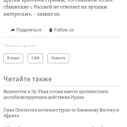
другим арабским странам, что слишком тесное
сближение с Россией не отвечает их лучшим
интересам», – заявил он.
Поделиться
Follow us
This item is part of
В мире
США
Новости
Читайте также
Вашингтон и Эр-Рияд готовы вместе противостоять
дестабилизирующим действиям Ирана
Глава Пентагона начинает турне по Ближнему Востоку и
Африке