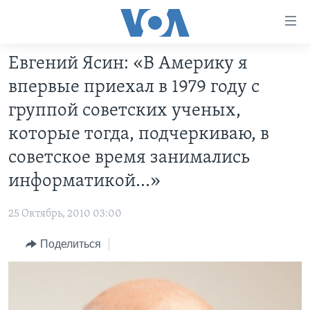
Линки
доступности
Перейти
Евгений Ясин: «В Америку я
на
ГЛАВНОЕ
впервые приехал в 1979 году с
основной
ПРОГРАММЫ
контент
группой советских ученых,
ПРОЕКТЫ
Перейти
АМЕРИКА
которые тогда, подчеркиваю, в
к
ЭКСПЕРТИЗА
НОВОСТИ ЗА МИНУТУ
УЧИМ АНГЛИЙСКИЙ
советское время занимались
основной
ИНТЕРВЬЮ
ИТОГИ
НАША АМЕРИКАНСКАЯ ИСТОРИЯ
навигации
информатикой...»
Перейти
ФАКТЫ ПРОТИВ ФЕЙКОВ
ПОЧЕМУ ЭТО ВАЖНО?
А КАК В АМЕРИКЕ?
в
25 Октябрь, 2010 03:00
ЗА СВОБОДУ ПРЕССЫ
ДИСКУССИЯ VOA
АРТЕФАКТЫ
поиск
Поделиться
УЧИМ АНГЛИЙСКИЙ
ДЕТАЛИ
АМЕРИКАНСКИЕ ГОРОДКИ
ВИДЕО
НЬЮ-ЙОРК NEW YORK
ТЕСТЫ
ПОДПИСКА НА НОВОСТИ
АМЕРИКА. БОЛЬШОЕ ПУТЕШЕСТВИЕ