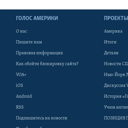
ГОЛОС АМЕРИКИ
ПРОЕКТ
О нас
Америка
Пишите нам
Итоги
Правовая информация
Детали
Как обойти блокировку сайта?
Новости СШ
VOA+
Нью-Йорк 
iOS
Дискуссия 
Android
История «Г
RSS
Учим англ
Learning English
Подпишитесь на новости
ПОЗИЦИЯ 