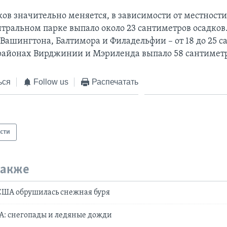
ов значительно меняется, в зависимости от местности
тральном парке выпало около 23 сантиметров осадков.
 Вашингтона, Балтимора и Филадельфии – от 18 до 25 с
районах Вирджинии и Мэриленда выпало 58 сантиметр
ься
Follow us
Распечатать
сти
также
США обрушилась снежная буря
А: снегопады и ледяные дожди