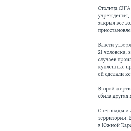
Столица США 
учреждения, 
закрыл все вз
приостановле
Власти утвер
21 человека, 
случаев прои
купленные пр
ей сделали к
Второй жертв
сбила другая
Снегопады и 
территории. 
в Южной Кар