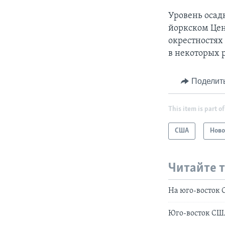
Уровень осадк
йоркском Цен
окрестностях
в некоторых 
Поделит
This item is part of
США
Ново
Читайте 
На юго-восток 
Юго-восток СШ