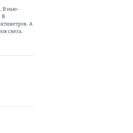
. В нью-
 В
антиметров. А
ов снега.