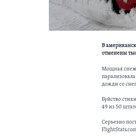
В американск
отменены тыс
Мощная снежн
парализовала
дожди со снег
Буйство стих
49 из 50 штат
Серьезно пос
FlightStats.c