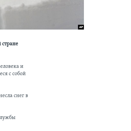
 стране
еловека и
ся с собой
есла снег в
службы