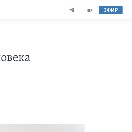
ЭФИР
ловека