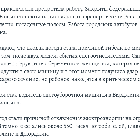
практически прекратила работу. Закрыты федеральны
Вашингтонский национальный аэропорт имени Ронал
летно-посадочные полосы. Работа городских автобусов
на.
ждают, что плохая погода стала причиной гибели по м
в том числе двух людей, сбитых снегоочистителями. Од
зошел в Бруклине с беременной женщиной, которая п
одукты в свою машину и в этот момент получила удар.
есарево сечение, но ребенок находится в критическом 
ой стал водитель снегоуборочной машины в Вирджини
 машина.
лед стали причиной отключения электроэнергии на о
В темноте остались около 550 тысяч потребителей, гла
олине и Джорджии.