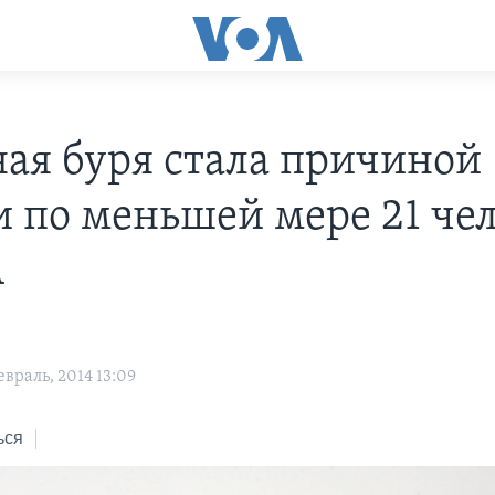
ая буря стала причиной
и по меньшей мере 21 че
А
враль, 2014 13:09
ься