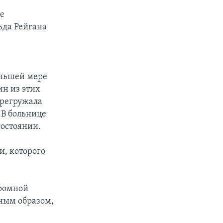
е
ьда Рейгана
еньшей мере
ин из этих
ерегружала
 В больнице
состоянии.
и, которого
громной
вным образом,