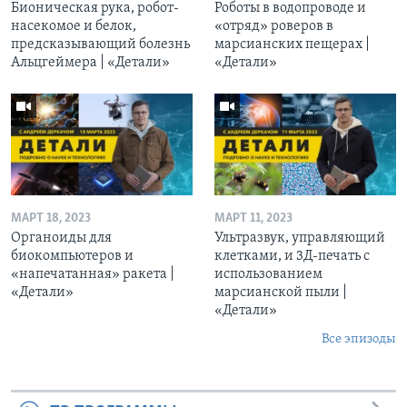
Бионическая рука, робот-
Роботы в водопроводе и
насекомое и белок,
«отряд» роверов в
предсказывающий болезнь
марсианских пещерах |
Альцгеймера | «Детали»
«Детали»
МАРТ 18, 2023
МАРТ 11, 2023
Органоиды для
Ультразвук, управляющий
биокомпьютеров и
клетками, и 3Д-печать c
«напечатанная» ракета |
использованием
«Детали»
марсианской пыли |
«Детали»
Все эпизоды