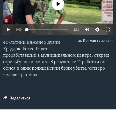
No media source currently available
Learning English
СОЦИАЛЬНЫЕ СЕТИ
0:00
2:31
Прямая ссылка
40-летний инженер Дуэйн
Языки
Крэддок, более 15 лет
проработавший в муниципальном центре, открыл
стрельбу по коллегам. В результате 11 работников
офиса и один полицейский были убиты, четверо
человек ранены
Поделиться