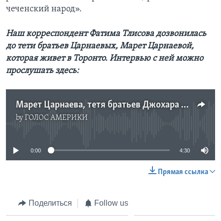
чеченский народ».
Наш корреспондент Фатима Тлисова дозвонилась
до тети братьев Царнаевых, Марет Царнаевой,
которая живет в Торонто. Интервью с ней можно
прослушать здесь:
Марет Царнаева, тетя братьев Джохара и Тамерлана Царнаевых
by
ГОЛОС АМЕРИКИ
No media source currently available
0:00
4:30
Прямая ссылка
Поделиться
Follow us