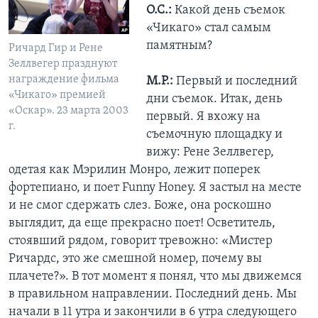
О.С.:
Какой день съемок
«Чикаго» стал самым
памятным?
Ричард Гир и Рене
Зеллвегер празднуют
награждение фильма
М.Р.:
Первый и последний
«Чикаго» премией
дни съемок. Итак, день
«Оскар». 23 марта 2003
первый. Я вхожу на
г.
съемочную площадку и
вижу: Рене Зеллвегер,
одетая как Мэрилин Монро, лежит поперек
фортепиано, и поет Funny Honey. Я застыл на месте
и не смог сдержать слез. Боже, она роскошно
выглядит, да еще прекрасно поет! Осветитель,
стоявший рядом, говорит тревожно: «Мистер
Ричардс, это же смешной номер, почему вы
плачете?». В тот момент я понял, что мы движемся
в правильном направлении. Последний день. Мы
начали в 11 утра и закончили в 6 утра следующего