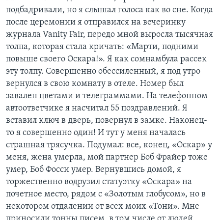
подбадривали, но я слышал голоса как во сне. Когда
после церемонии я отправился на вечеринку
журнала Vanity Fair, передо мной выросла тысячная
толпа, которая стала кричать: «Марти, подними
повыше своего Оскара!». Я как сомнамбула рассек
эту толпу. Совершенно обессиленный, я под утро
вернулся в свою комнату в отеле. Номер был
завален цветами и телеграммами. На телефонном
автоответчике я насчитал 55 поздравлений. Я
вставил ключ в дверь, повернул в замке. Наконец-
то я совершенно один! И тут у меня началась
страшная трясучка. Подумал: все, конец, «Оскар» у
меня, жена умерла, мой партнер Боб Фрайер тоже
умер, Боб Фосси умер. Вернувшись домой, я
торжественно водрузил статуэтку «Оскара» на
почетное место, рядом с «Золотым глобусом», но в
некотором отдалении от всех моих «Тони». Мне
приносили тонны писем, в том числе от людей,