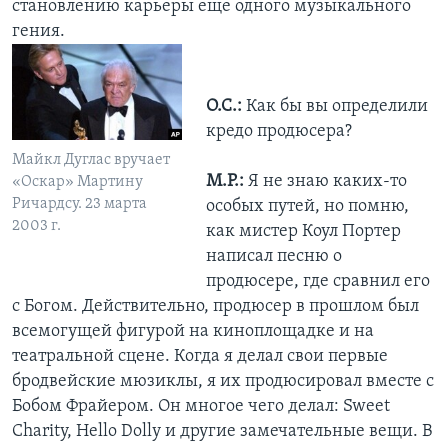
становлению карьеры еще одного музыкального
гения.
О.С.:
Как бы вы определили
кредо продюсера?
Майкл Дуглас вручает
М.Р.:
Я не знаю каких-то
«Оскар» Мартину
Ричардсу. 23 марта
особых путей, но помню,
2003 г.
как мистер Коул Портер
написал песню о
продюсере, где сравнил его
с Богом. Действительно, продюсер в прошлом был
всемогущей фигурой на киноплощадке и на
театральной сцене. Когда я делал свои первые
бродвейские мюзиклы, я их продюсировал вместе с
Бобом Фрайером. Он многое чего делал: Sweet
Charity, Hello Dolly и другие замечательные вещи. В