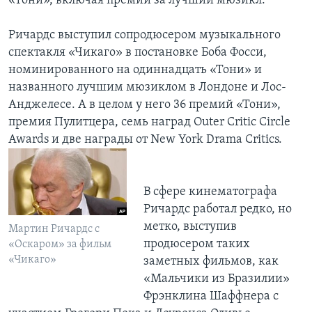
«Тони», включая премии за лучший мюзикл.
Ричардс выступил сопродюсером музыкального
спектакля «Чикаго» в постановке Боба Фосси,
номинированного на одиннадцать «Тони» и
названного лучшим мюзиклом в Лондоне и Лос-
Анджелесе. А в целом у него 36 премий «Тони»,
премия Пулитцера, семь наград Outer Critic Circle
Awards и две награды от New York Drama Critics.
В сфере кинематографа
Ричардс работал редко, но
метко, выступив
Мартин Ричардс с
продюсером таких
«Оскаром» за фильм
«Чикаго»
заметных фильмов, как
«Мальчики из Бразилии»
Фрэнклина Шаффнера с