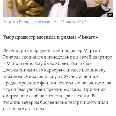
Learning English
Мартин Ричардс с «Оскаром». 23 марта 2003 г.
СОЦИАЛЬНЫЕ СЕТИ
Умер продюсер мюзикла и фильма «Чикаго»
Языки
Легендарный бродвейский продюсер Мартин
Ричардс скончался в понедельник в своей квартире
в Манхэттене. Ему было 80 лет. Главными
достижениями его карьеры считают постановку
мюзикла «Чикаго» и, спустя 27 лет, успешное
продюсирование фильма под тем же названием, за
что он был удостоен премии «Оскар». Причиной
смерти, как сообщается, стал рак печени. Во
вторник вечером бродвейские театры притушили
свет в память о нем.