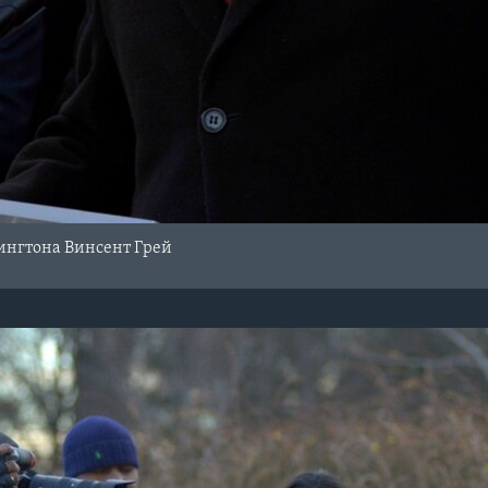
ингтона Винсент Грей