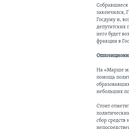
Собравшиеся т
закончился, 
Госдуму и, в
депутатских 
него будет в
фракции в Го
Оппозиционн
На «Марше ми
помощь поли
образовавших
небольших п
Стоит отмети
политическим
сбор средств
непосредстве