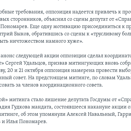
обные требования, оппозиция надеется привлечь к пр
ых сторонников, объяснил со сцены депутат от «Спра
 Пономарев. Еще одну мотивацию присоединиться к п
трий Быков, обратившись со сцены к «трусливому бол
«быть ничтожеством намного хуже».
анонс следующей акции оппозиции сделал координат
» Сергей Удальцов, призвав митингующих вновь собр
ову, 20 и 21 октября оппозиция намерена провести выбо
ный совет. На предстоящем митинге, по словам Удал
совать за членов координационного совета.
ой» митинга стало лишение депутата Госдумы от «Спр
адия Гудкова мандата, состоявшееся накануне акции 
митинге, об этом упомянули Алексей Навальный, Гарри
 и Илья Пономарев.