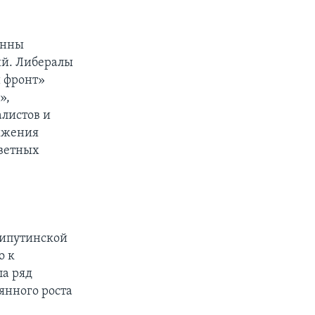
онны
ий. Либералы
й фронт»
»,
алистов и
вижения
цветных
типутинской
о к
а ряд
янного роста