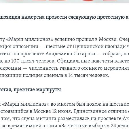
ппозиция намерена провести следующую протестную 
ету «Марш миллионов» успешно прошел в Москве. Оче
кция оппозиции — шествие от Пушкинской площади 
итинг на проспекте Академика Сахарова — собрала, 
в, до 100 тысяч человек. Официальные подсчеты власт
скромны — численность главного осеннего мероприя
ппозиции полиция оценила в 14 тысяч человек.
вания, прежние маршруты
 «Марш миллионов» во многом был похож на шествие
остоявшийся в Москве 12 июня. Единственное отличие 
 том, что сцена митинга разместилась на проспекте А
к во время зимней акции «За честные выборы» 24 декаб