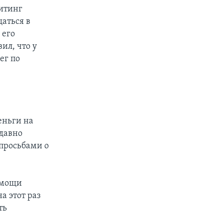
митинг
аться в
 его
ил, что у
ег по
еньги на
давно
просьбами о
омощи
а этот раз
ть