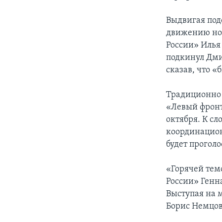
Выдвигая под
движению нов
России» Илья
подкинул Дми
сказав, что 
Традиционно 
«Левый фронт
октября. К сл
координацион
будет проголо
«Горячей тем
России» Генн
Выступая на 
Борис Немцов