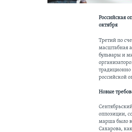
Российская о
октября
Третий по сч
масштабная а
бульвары и м
организаторо
традиционно 
российской о
Новые требо
Сентябрьский
оппозиции, с
марша было в
Сахарова, ка