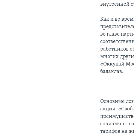
внутренней с
Как и во вре
представител
во главе пар
соответствен
работников о
многих других
«Оккупай Мос
балаклав.
Основные ло
акции: «Своб
преимуществе
социально-эк
тарифов на 