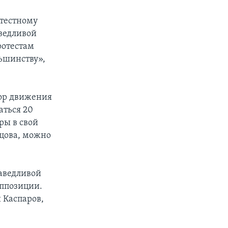
отестному
ведливой
ротестам
ьшинству»,
ор движения
аться 20
ры в свой
ьцова, можно
аведливой
оппозиции.
 Каспаров,