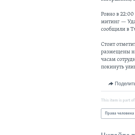
Ровно в 22:0
митинг — Уда
сообщили в T
Стоит отмети
размещены на
часам сотруд
покинуть ули
Поделит
This item is part of
Права человека