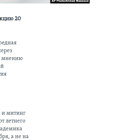
акцию 20
редная
через
по мнению
ей
тия
 и митинг
от летнего
кадемика
ря, а не на