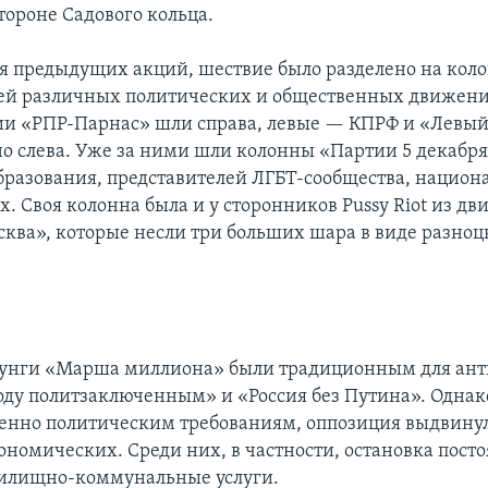
тороне Садового кольца.
мя предыдущих акций, шествие было разделено на кол
ей различных политических и общественных движен
тии «РПР-Парнас» шли справа, левые — КПРФ и «Левы
но слева. Уже за ними шли колонны «Партии 5 декабря
бразования, представителей ЛГБТ-сообщества, национ
. Своя колонна была и у сторонников Pussy Riot из д
ква», которые несли три больших шара в виде разно
зунги «Марша миллиона» были традиционным для ан
оду политзаключенным» и «Россия без Путина». Однак
нно политическим требованиям, оппозиция выдвинул
ономических. Среди них, в частности, остановка посто
жилищно-коммунальные услуги.