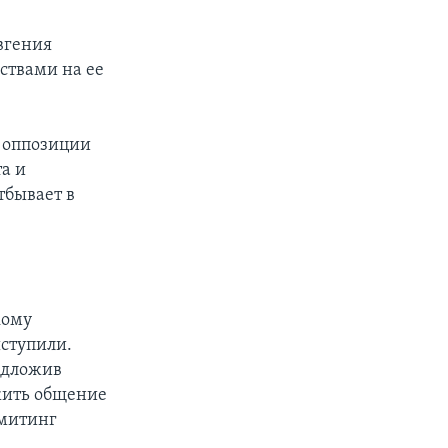
вгения
ствами на ее
в оппозиции
а и
тбывает в
кому
ступили.
едложив
лжить общение
 митинг