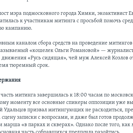
пост мэра подмосковного города Химки, экоактивист Е
атилась к участникам митинга с просьбой помочь сред
ую кампанию.
овным каналом сбора средств на проведение митинго
 называемый «кошелек Ольги Романовой» — журналист
 движения «Русь сидящая», чей муж Алексей Козлов о
емя тюремный срок.
держания
часть митинга завершилась к 18:00 часам по московс
тому моменту все основные спикеры оппозиции уже вы
й Удальцов призвал митингующих не расходиться, пр
а сцену записки с вопросами, и даже был готов продо
и марша «в парках и скверах». Однако после того, как
основная часть собравшихся предпочла разойтись.