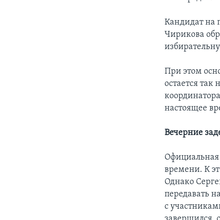
Кандидат на 
Чирикова обр
избирательн
При этом осн
остается так
координатора
настоящее вр
Вечерние за
Официальная 
времени. К э
Однако Серге
передавать н
с участникам
завершился, 