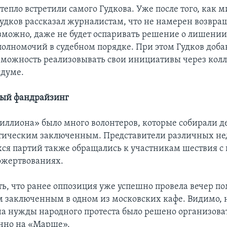
епло встретили самого Гудкова. Уже после того, как 
Гудков рассказал журналистам, что не намерен возвращ
озможно, даже не будет оспаривать решение о лишении
полномочий в судебном порядке. При этом Гудков добав
озможность реализовывать свои инициативы через колл
сдуме.
ый фандрайзинг
ллиона» было много волонтеров, которые собирали д
тическим заключенным. Представители различных не
ся партий также обращались к участникам шествия с 
ожертвованиях.
ть, что ранее оппозиция уже успешно провела вечер п
 заключенным в одном из московских кафе. Видимо, н
 на нужды народного протеста было решено организова
нно на «Марше».