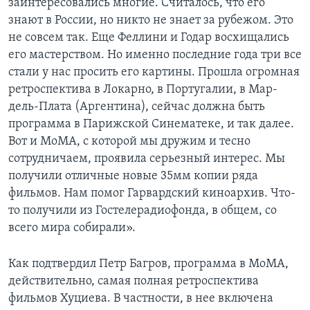
заинтересовались многие. Считалось, что его
знают в России, но никто не знает за рубежом. Это
не совсем так. Еще Феллини и Годар восхищались
его мастерством. Но именно последние года три все
стали у нас просить его картины. Прошла огромная
ретроспектива в Локарно, в Португалии, в Мар-
дель-Плата (Аргентина), сейчас должна быть
программа в Парижской Синематеке, и так далее.
Вот и MoMA, с которой мы дружим и тесно
сотрудничаем, проявила серьезный интерес. Мы
получили отличные новые 35мм копии ряда
фильмов. Нам помог Гарвардский киноархив. Что-
то получили из Гостелерадиофонда, в общем, со
всего мира собирали».
Как подтвердил Петр Багров, программа в MoMA,
действительно, самая полная ретроспектива
фильмов Хуциева. В частности, в нее включена