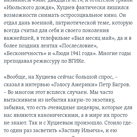
названием «Мне двадцать лет», и оголтелой травли
«Июльского дождя», Хуциев фактически лишился
возможности снимать остросоциальное кино. Он
отдал дань военной, патриотической теме, которую
всегда считал для себя и своего поколения
важнейшей, в телефильме «Был месяц май», да и в
более поздних лентах «Послесловие»,
«Бесконечность» и «Люди 1941 года». Многие годы
преподавал режиссуру по ВГИКе.
«Вообще, на Хуциева сейчас большой спрос, –
сказал в интервью «Голосу Америки» Петр Багров.
– Во многом этот всплеск случаен. Мы часто
вытаскиваем из небытия какую-то экзотику,
забывая, что есть очевидные шедевры, которые для
нас являются каноническими, а в мире их просто
не знают. Так и с Хуциевым произошло. Стоило где-
то один раз засветить «Заставу Ильича», и ею