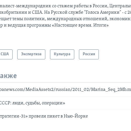
налист-международник cо стажем работы в России, Централь
кобритании и США. На Русской службе "Голоса Америки" - с 20
ещает темы политики, международных отношений, экономики
ор и ведущая программы «Настоящее время. Итоги»
США
Экспертиза
Культура
Россия
также
voanews.com/MediaAssets2/russian/2011_02/Marina_Seq_2Mb.
СССР: люди, судьбы, операции»
тратегии-31» провели пикет в Нью-Йорке