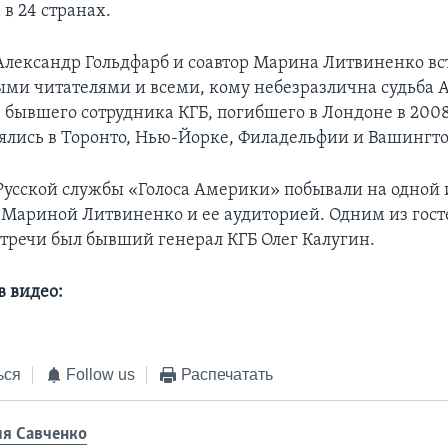
в 24 странах.
Александр Гольдфарб и соавтор Марина Литвиненко вс
ми читателями и всеми, кому небезразлична судьба 
 бывшего сотрудника КГБ, погибшего в Лондоне в 2008
оялись в Торонто, Нью-Йорке, Филадельфии и Вашингто
усской службы «Голоса Америки» побывали на одной и
 Мариной Литвиненко и ее аудиторией. Одним из гост
стречи был бывший генерал КГБ Олег Калугин.
в видео:
ься
Follow us
Распечатать
я Савченко