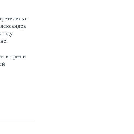
третились с
Александра
 году.
не.
з встреч и
ей