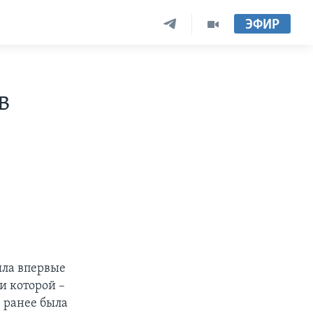
ЭФИР
в
ыла впервые
и которой –
 ранее была