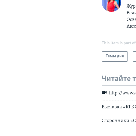
Жур
Вели
Осв
Авт
This item is part of
Темы дня
Читайте 
http://www.
Выставка «КГБ 
Сторонники «С