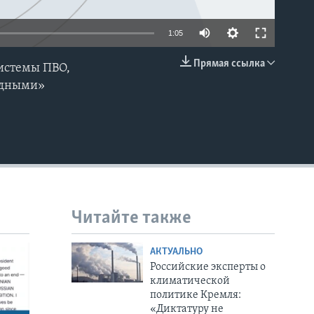
1:05
Прямая ссылка
системы ПВО,
EMBED
ыдными»
Читайте также
АКТУАЛЬНО
Российские эксперты о
климатической
политике Кремля:
«Диктатуру не