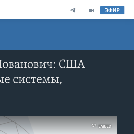
ЭФИР
Йованович: США
ые системы,
EMBED