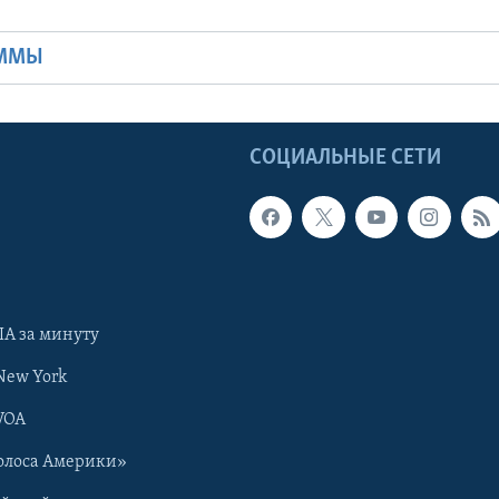
Ы
АММЫ
Ы
СОЦИАЛЬНЫЕ СЕТИ
А за минуту
New York
VOA
олоса Америки»