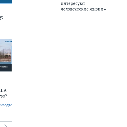
интересуют
человеческие жизни»
у:
США
тво?
пизоды