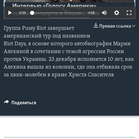
Learning English
0:00
4:08
Прямая ссылка
СОЦИАЛЬНЫЕ СЕТИ
Группа Pussy Riot завершает
американский тур под названием
Riot Days, в основе которого автобиография Марии
Алехиной в сочетании с темой агрессии России
Языки
против Украины. 23 декабря исполнится 10 лет, как
Алехина вышла из колонии, где она отбывала срок
за панк-молебен в храме Христа Спасителя
Поделиться