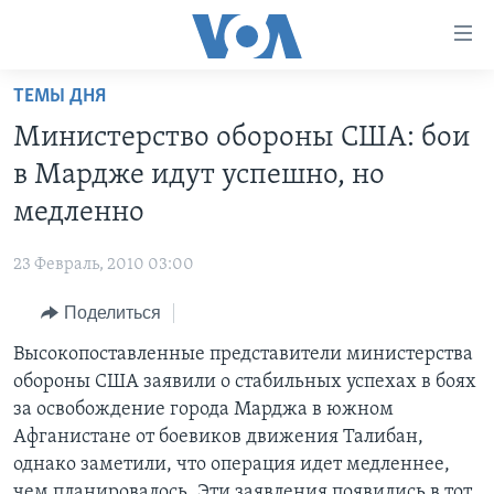
Линки
доступности
Перейти
ТЕМЫ ДНЯ
на
ГЛАВНОЕ
Министерство обороны США: бои
основной
ПРОГРАММЫ
контент
в Мардже идут успешно, но
ПРОЕКТЫ
Перейти
АМЕРИКА
медленно
к
ЭКСПЕРТИЗА
НОВОСТИ ЗА МИНУТУ
УЧИМ АНГЛИЙСКИЙ
основной
23 Февраль, 2010 03:00
ИНТЕРВЬЮ
ИТОГИ
НАША АМЕРИКАНСКАЯ ИСТОРИЯ
навигации
Перейти
Поделиться
ФАКТЫ ПРОТИВ ФЕЙКОВ
ПОЧЕМУ ЭТО ВАЖНО?
А КАК В АМЕРИКЕ?
в
Высокопоставленные представители министерства
ЗА СВОБОДУ ПРЕССЫ
ДИСКУССИЯ VOA
АРТЕФАКТЫ
поиск
обороны США заявили о стабильных успехах в боях
УЧИМ АНГЛИЙСКИЙ
ДЕТАЛИ
АМЕРИКАНСКИЕ ГОРОДКИ
за освобождение города Марджа в южном
ВИДЕО
Афганистане от боевиков движения Талибан,
НЬЮ-ЙОРК NEW YORK
ТЕСТЫ
однако заметили, что операция идет медленнее,
ПОДПИСКА НА НОВОСТИ
АМЕРИКА. БОЛЬШОЕ ПУТЕШЕСТВИЕ
чем планировалось. Эти заявления появились в тот