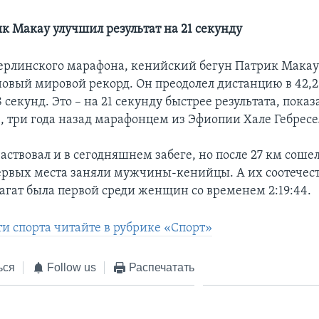
к Макау улучшил результат на 21 секунду
ерлинского марафона, кенийский бегун Патрик Макау 
овый мировой рекорд. Он преодолел дистанцию в 42,2 
 секунд. Это – на 21 секунду быстрее результата, пока
е, три года назад марафонцем из Эфиопии Хале Гебресе
частвовал и в сегодняшнем забеге, но после 27 км соше
первых места заняли мужчины-кенийцы. А их соотечес
агат была первой среди женщин со временем 2:19:44.
ти спорта читайте в рубрике «Спорт»
ься
Follow us
Распечатать