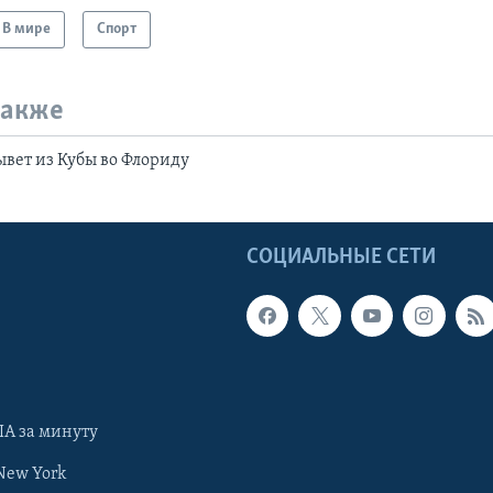
В мире
Спорт
также
вет из Кубы во Флориду
Ы
СОЦИАЛЬНЫЕ СЕТИ
А за минуту
New York