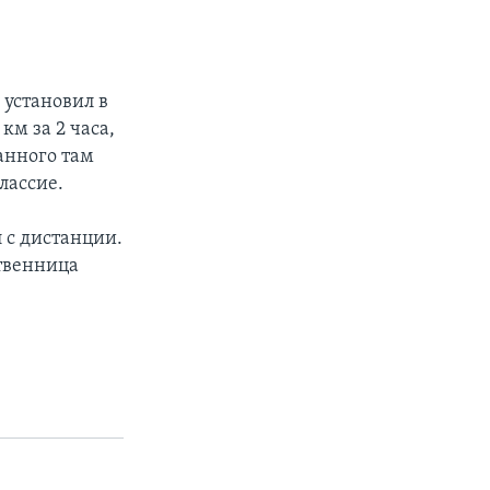
установил в
км за 2 часа,
занного там
лассие.
л с дистанции.
твенница