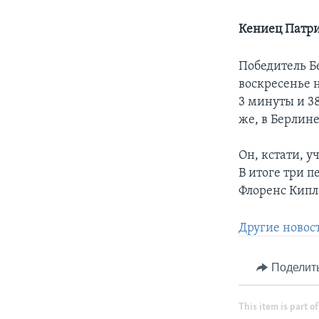
Кениец Патри
Победитель Б
воскресенье н
3 минуты и 38
же, в Берлин
Он, кстати, у
В итоге три 
Флоренс Кипл
Другие новос
Поделит
This item is part of