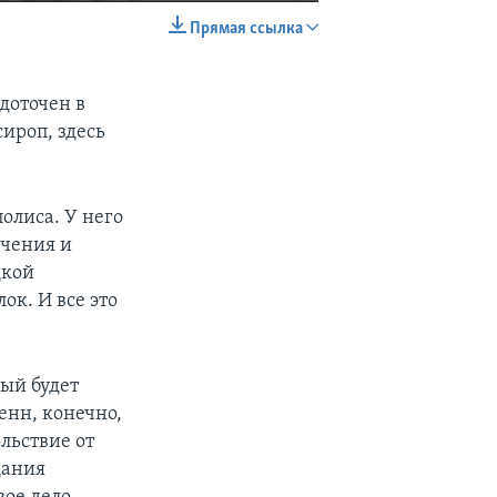
Прямая ссылка
EMBED
SHARE
доточен в
ироп, здесь
олиса. У него
учения и
дкой
ок. И все это
рый будет
енн, конечно,
ольствие от
дания