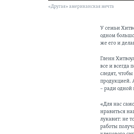
«Другая» американская мечта
У семьи Хитв
одном большо
же его и дела
Гленн Хитвоу
все и всегда
следят, чтобы
продукцией. А
– ради одной
«Для нас само
нравиться наш
лукавит: не т
работы получа