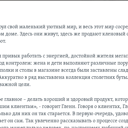
оул свой маленький уютный мир, и весь этот мир сосре
м доме. Здесь они живут, здесь же продают кленовый с
ют.
л привык работать с энергией, достойной жителя мегап
 под контролем: жена и дети выполняют различные пор
 полки и столы в магазине всегда были заставлены сла
ккуратно в ряд выставлена коллекция столетних бутыл
 важной цели.
е главное – делать хороший и здоровый продукт, кото
им клиентам», - говорит Гленн. Говоря о клиентах, Гл
олько для них он так старается. В первую очередь, удов
ет он сам. Так увлеченно рассказывать о процессе соз