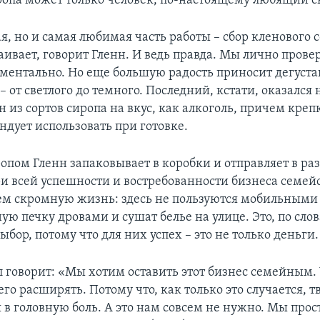
ропа может только человек, по-настоящему любящий св
, но и самая любимая часть работы – сбор кленового с
ивает, говорит Гленн. И ведь правда. Мы лично провер
ментально. Но еще большую радость приносит дегуст
– от светлого до темного. Последний, кстати, оказался
 из сортов сиропа на вкус, как алкоголь, причем креп
ндует использовать при готовке.
ропом Гленн запаковывает в коробки и отправляет в ра
ри всей успешности и востребованности бизнеса семей
чем скромную жизнь: здесь не пользуются мобильными
ую печку дровами и сушат белье на улице. Это, по сло
бор, потому что для них успех – это не только деньги.
л говорит: «Мы хотим оставить этот бизнес семейным. 
го расширять. Потому что, как только это случается, 
 в головную боль. А это нам совсем не нужно. Мы прос