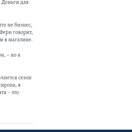
. Деньги для
то не бизнес,
Ферн говорит,
м в магазине.
н, – но я
ачнется сезон
сиропа, в
та – это