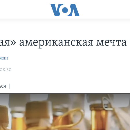
ая» американская мечта
джян
 08:30
ься