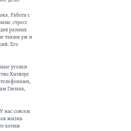
ое дело.
ока. Работа с
или: стресс
ация разных
 не таким уж и
кий. Его
зные уголки
ство Хитвоул
 телефонами,
вам Гленна,
У нас совсем
твоя жизнь
то хотим