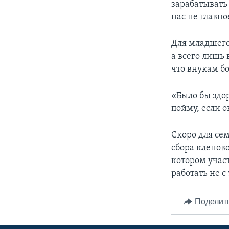
зарабатывать
нас не главно
Для младшего
а всего лишь
что внукам б
«Было бы здор
пойму, если о
Скоро для сем
сбора кленово
котором участ
работать не с
Поделит