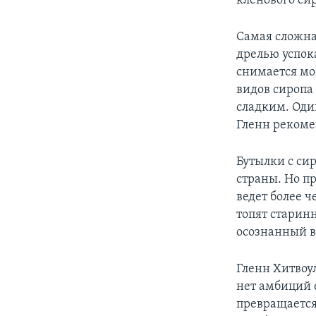
кленового си
Самая сложная
дрелью успока
снимается мо
видов сиропа 
сладким. Один
Гленн рекоме
Бутылки с си
страны. Но п
ведет более 
топят старинн
осознанный вы
Гленн Хитвоу
нет амбиций е
превращается