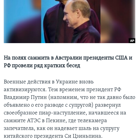
Learning English
СОЦИАЛЬНЫЕ СЕТИ
Языки
На полях саммита в Австралии президенты США и
РФ провели ряд кратких бесед
Военные действия в Украине вновь
активизируются. Тем временем президент РФ
Владимир Путин (напомним, что не так давно было
объявлено о его разводе с супругой) развернул
своеобразное пиар-наступление, начавшееся на
саммите АТЭС в Пекине, где телекамера
запечатлела, как он надевает шаль на супругу
китайского президента Си Цзиньпина.