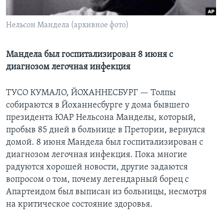
Learning English
Нельсон Мандела (архивное фото)
СОЦИАЛЬНЫЕ СЕТИ
Мандела был госпитализирован 8 июня с
диагнозом легочная инфекция
Языки
ТУСО КУМАЛО, ЙОХАННЕСБУРГ —
Толпы
собираются в Йоханнесбурге у дома бывшего
президента ЮАР Нельсона Манделы, который,
пробыв 85 дней в больнице в Претории, вернулся
домой. 8 июня Мандела был госпитализирован с
диагнозом легочная инфекция. Пока многие
радуются хорошей новости, другие задаются
вопросом о том, почему легендарный борец с
Апартеидом был выписан из больницы, несмотря
на критическое состояние здоровья.