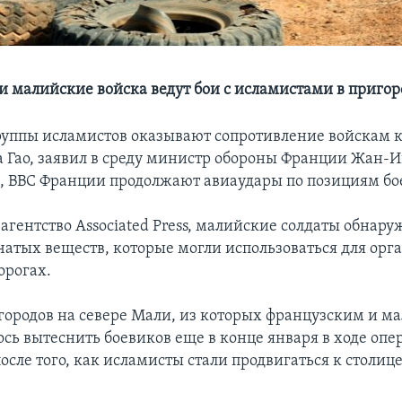
и малийские войска ведут бои с исламистами в пригор
уппы исламистов оказывают сопротивление войскам 
а Гао, заявил в среду министр обороны Франции Жан-И
м, ВВС Франции продолжают авиаудары по позициям бо
агентство Associated Press, малийские солдаты обнару
чатых веществ, которые могли использоваться для орг
орогах.
з городов на севере Мали, из которых французским и 
ось вытеснить боевиков еще в конце января в ходе опе
сле того, как исламисты стали продвигаться к столиц