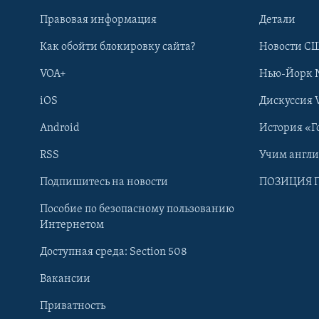
Правовая информация
Детали
Как обойти блокировку сайта?
Новости СШ
VOA+
Нью-Йорк 
iOS
Дискуссия 
Android
История «Г
RSS
Учим англ
Learning English
Подпишитесь на новости
ПОЗИЦИЯ 
Пособие по безопасному пользованию
СОЦИАЛЬНЫЕ СЕТИ
Интернетом
Доступная среда: Section 508
Вакансии
Приватность
Языки