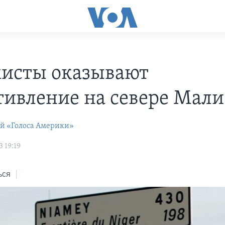
исты оказывают
тивление на севере Мали
ей «Голоса Америки»
 19:19
ься