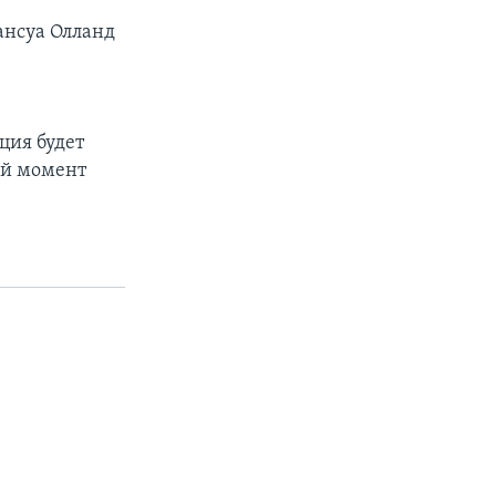
ансуа Олланд
ция будет
ий момент