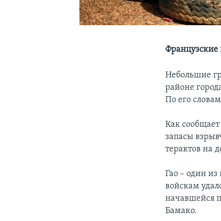
Французские 
Небольшие гр
районе город
По его слова
Как сообщает 
запасы взрыв
терактов на д
Гао – один и
войскам удал
начавшейся по
Бамако.