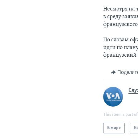
Несмотря на 
в среду заяв
французского
По словам оф
идти по план
французский 
Поделит
Слу
This item is part of
В мире
Н