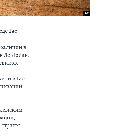
оде Гао
коалиции в
в Ле Дриан.
евиков.
жили в Гао
анизации
малийским
рации,
е страны