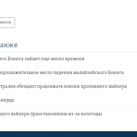
овости
также
его Боинга займет еще много времени
едположительное место падения малайзийского Боинга
стралия обещают продолжать поиски пропавшего лайнера
никуда
шего лайнера приостановлены из-за непогоды