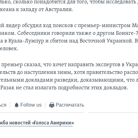
лько, сколько понадобится для того, чтобы исследовать
кеана к западу от Австралии.
й лидер обсудил ход поисков с премьер-министром М
аком. Собеседники говорили также о другом Боинге-7
а в Куала-Лумпур и сбитом над Восточной Украиной. В
еловек.
премьер сказал, что хочет направить экспертов в Укра
ельств до наступления зимы, хотя правительство расп
тельными докладами разведки, доказывающими, что 
Разак не стал излагать подробности этих докладов.
ься
Follow us
Распечатать
жба новостей «Голоса Америки»