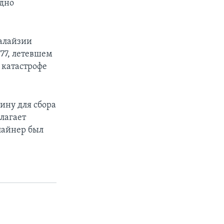
 дно
алайзии
77, летевшем
 катастрофе
ину для сбора
олагает
лайнер был