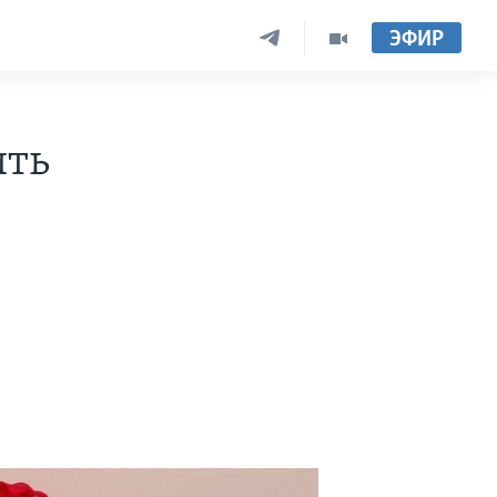
ЭФИР
ить