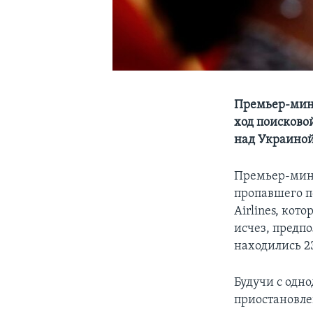
Премьер-мини
ход поисково
над Украино
Премьер-мини
пропавшего п
Airlines, ко
исчез, предп
находились 2
Будучи с одн
приостановле