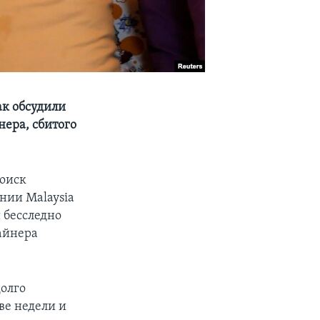
к обсудили
нера, сбитого
поиск
нии Malaysia
 бесследно
лайнера
долго
ве недели и