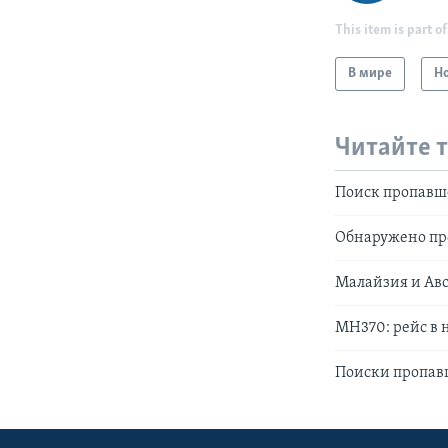
This item is part of
В мире
Н
Читайте 
Поиск пропавш
Обнаружено пр
Малайзия и Ав
MH370: рейс в 
Поиски пропав