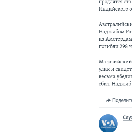
продлятся сто
Индийского о
Австралийски
Наджибом Раз
из Амстердам
погибли 298 ч
Малазийский 
улик и свидет
весьма убеди
сбит. Наджиб 
Поделит
Слу