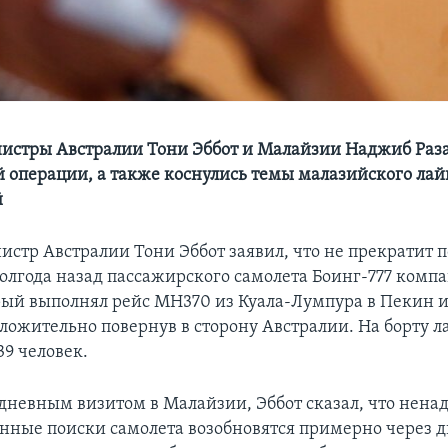
стры Австралии Тони Эббот и Малайзии Наджиб Раза
й операции, а также коснулись темы малазийского лай
й
стр Австралии Тони Эббот заявил, что не прекратит 
олгода назад пассажирского самолета Боинг-777 компа
торый выполнял рейс MH370 из Куала-Лумпура в Пекин и
оложительно повернув в сторону Австралии. На борту 
39 человек.
одневным визитом в Малайзии, Эббот сказал, что нена
нные поиски самолета возобновятся примерно через д