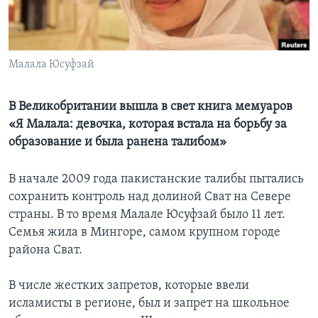
Learning English
СОЦИАЛЬНЫЕ СЕТИ
Малала Юсуфзай
В Великобритании вышла в свет книга мемуаров
«Я Малала: девочка, которая встала на борьбу за
Языки
образование и была ранена талибом»
В начале 2009 года пакистанские талибы пытались
сохранить контроль над долиной Сват на Севере
страны. В то время Малале Юсуфзай было 11 лет.
Семья жила в Мингоре, самом крупном городе
района Сват.
В числе жестких запретов, которые ввели
исламисты в регионе, был и запрет на школьное