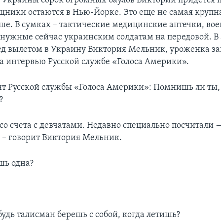
 Украины сорок огромных баулов Виктории придется 
щники остаются в Нью-Йорке. Это еще не самая крупн
ьше. В сумках – тактические медицинские аптечки, во
 нужные сейчас украинским солдатам на передовой. В
д вылетом в Украину Виктория Мельник, уроженка з
а интервью Русской службе «Голоса Америки».
т Русской службы «Голоса Америки»: Помнишь ли ты, 
?
со счета с девчатами. Недавно специально посчитали —
, – говорит Виктория Мельник.
шь одна?
.
будь талисман берешь с собой, когда летишь?