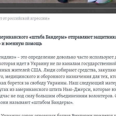
т от российской агрессии»
мериканского «штаба Бандеры» отправляют защитни
 и военную помощь
ндлиз» – это определение довольно часто используют 
которая идет в Украину не по каналам государственно
чных жителей США. Люди собирают средства, закупа
о, медицинского и оборонного назначения для тех, кто
ках борется за свободу Украины. Наш следующий мате
угах из американского штата Нью-Джерси, которые в
подчас не под силу большим объединениям волонтеров.
 они называют «штабом Бандеры».