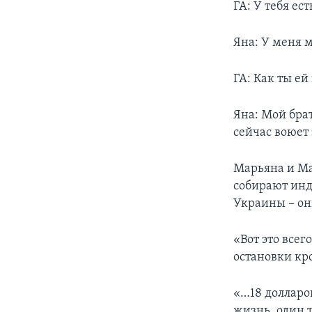
ГА: У тебя ест
Яна: У меня м
ГА: Как ты ей
Яна: Мой бра
сейчас воюет
Марьяна и Ма
собирают инд
Украины – он
«Вот это всег
остановки кро
«…18 долларо
жизнь, один т