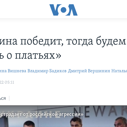
ина победит, тогда будем
ь о платьях»
ина Вишнева
Владимир Бадиков
Дмитрий Вершинин
Наталь
22 05:11
ься
страдает от российской агрессии»