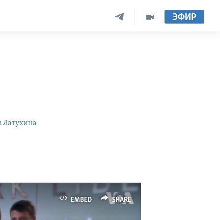
ЭФИР
я Латухина
EMBED
SHARE