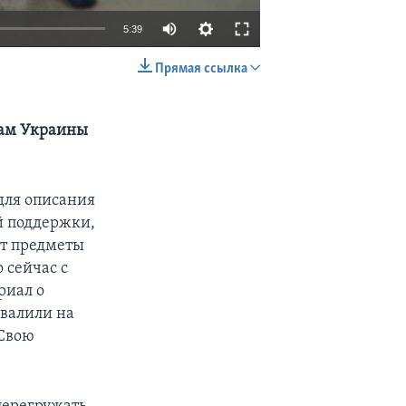
5:39
Прямая ссылка
EMBED
SHARE
кам Украины
для описания
й поддержки,
ют предметы
 сейчас с
риал о
звалили на
 Свою