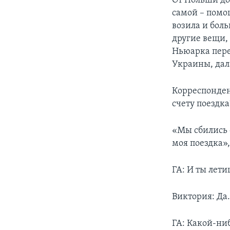
От Польши до
самой – помо
возила и бол
другие вещи,
Ньюарка пере
Украины, дал
Корреспонден
счету поездка
«Мы сбились 
моя поездка»
ГА: И ты лети
Виктория: Да
ГА: Какой-ни