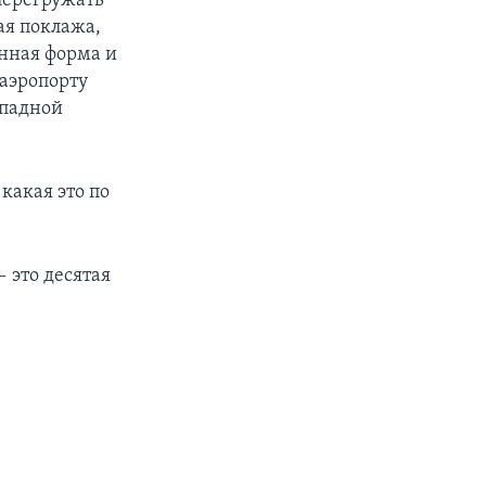
перегружать
ая поклажа,
енная форма и
 аэропорту
ападной
какая это по
 это десятая