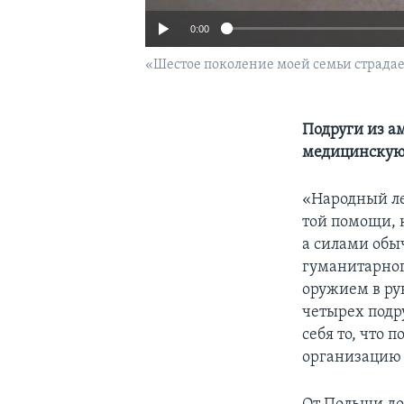
0:00
«Шестое поколение моей семьи страдае
Подруги из а
медицинскую
«Народный ле
той помощи, 
а силами обы
гуманитарног
оружием в ру
четырех подр
себя то, что 
организацию