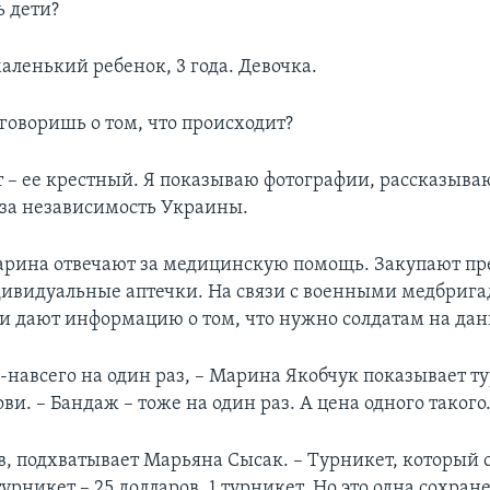
ь дети?
аленький ребенок, 3 года. Девочка.
 говоришь о том, что происходит?
т – ее крестный. Я показываю фотографии, рассказываю
 за независимость Украины.
рина отвечают за медицинскую помощь. Закупают пр
ивидуальные аптечки. На связи с военными медбрига
и дают информацию о том, что нужно солдатам на да
о-навсего на один раз, – Марина Якобчук показывает т
ви. – Бандаж – тоже на один раз. А цена одного таког
в, подхватывает Марьяна Сысак. – Турникет, который 
урникет – 25 долларов. 1 турникет. Но это одна сохра