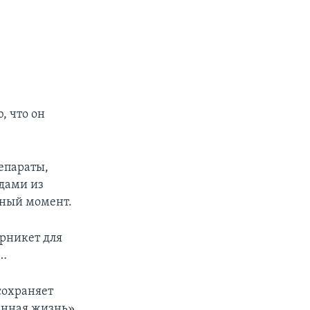
, что он
епараты,
дами из
нный момент.
урникет для
о…
сохраняет
ненная жизнь».