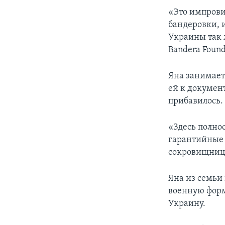
«Это импрови
бандеровки, 
Украины так ж
Bandera Found
Яна занимает
ей к докумен
прибавилось.
«Здесь полнос
гарантийные 
сокровищница
Яна из семьи
военную форм
Украину.