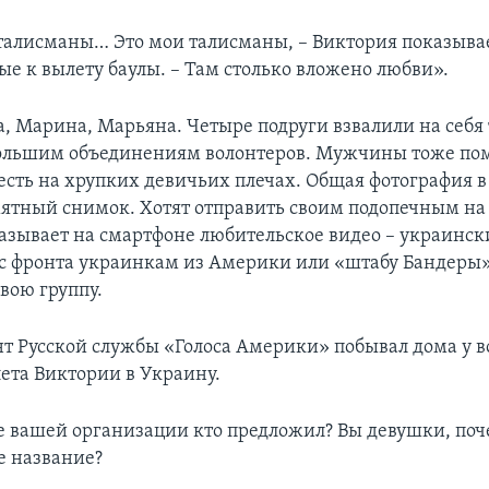
 талисманы… Это мои талисманы, – Виктория показыва
ые к вылету баулы. – Там столько вложено любви».
, Марина, Марьяна. Четыре подруги взвалили на себя т
большим объединениям волонтеров. Мужчины тоже пом
есть на хрупких девичьих плечах. Общая фотография в
мятный снимок. Хотят отправить своим подопечным на
азывает на смартфоне любительское видео – украинс
с фронта украинкам из Америки или «штабу Бандеры»
вою группу.
т Русской службы «Голоса Америки» побывал дома у в
ета Виктории в Украину.
е вашей организации кто предложил? Вы девушки, поч
е название?