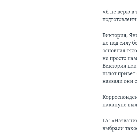
«Я не верю в
подготовленн
Виктория, Яна
не под силу 
основная тяж
не просто па
Виктория пок
шлют привет 
назвали они с
Корреспонден
накануне выл
ГА: «Названи
выбрали тако