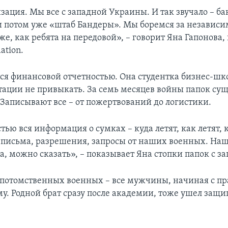
зация. Мы все с западной Украины. И так звучало – б
и потом уже «штаб Бандеры». Мы боремся за независи
е, как ребята на передовой», – говорит Яна Гапонова,
ation.
ся финансовой отчетностью. Она студентка бизнес-шко
тации не привыкать. За семь месяцев войны папок су
 Записывают все – от пожертвований до логистики.
тью вся информация о сумках – куда летят, как летят, 
письма, разрешения, запросы от наших военных. На
, можно сказать», – показывает Яна стопки папок с з
 потомственных военных – все мужчины, начиная с пр
у. Родной брат сразу после академии, тоже ушел защ