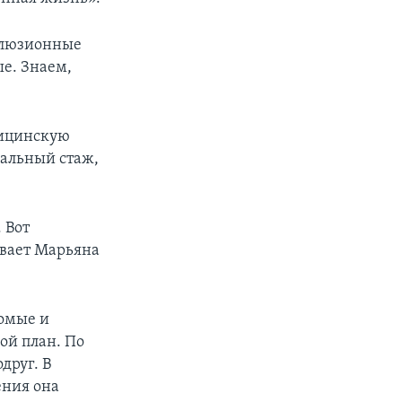
кклюзионные
е. Знаем,
дицинскую
нальный стаж,
 Вот
ывает Марьяна
комые и
рой план. По
друг. В
ения она