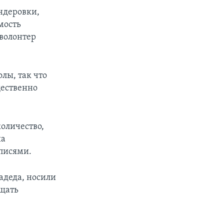
андеровки,
мость
 волонтер
лы, так что
щественно
количество,
ша
аписями.
адеда, носили
ищать