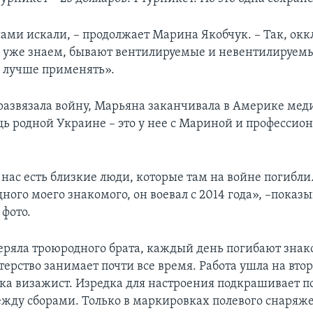
ами искали, – продолжает Марина Якобчук. – Так, о
 уже знаем, бывают вентилируемые и невентилируемы
а лучше применять».
 развязала войну, Марьяна заканчивала в Америке ме
ь родной Украине – это у нее с Мариной и профессио
нас есть близкие люди, которые там на войне погибли.
ного моего знакомого, он воевал с 2014 года», –показ
 фото.
еряла троюродного брата, каждый день погибают зна
терство занимает почти все время. Работа ушла на вто
ка визажист. Изредка для настроения подкрашивает по
жду сборами. Только в маркировках полевого снаряж