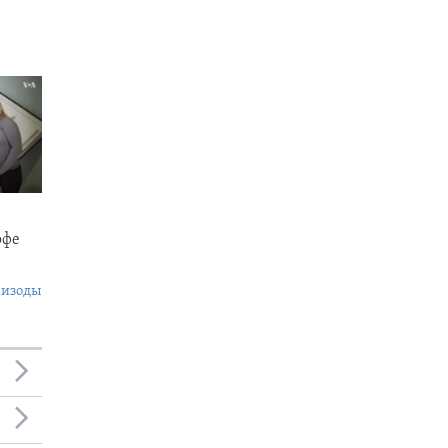
офе
пизоды