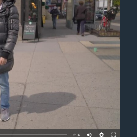
able
6:16