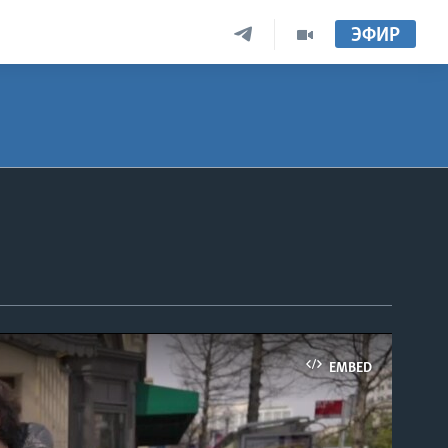
ЭФИР
EMBED