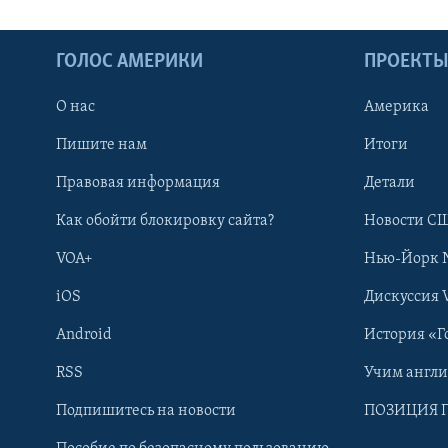
ГОЛОС АМЕРИКИ
ПРОЕКТ
О нас
Америка
Пишите нам
Итоги
Правовая информация
Детали
Как обойти блокировку сайта?
Новости СШ
VOA+
Нью-Йорк 
iOS
Дискуссия 
Android
История «Г
RSS
Учим англ
Learning English
Подпишитесь на новости
ПОЗИЦИЯ 