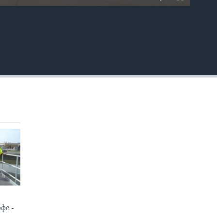
EMBED
фе -