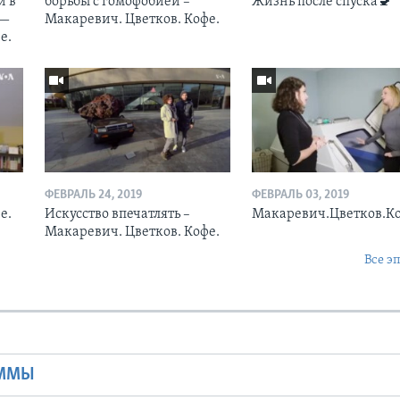
и в
борьбы с гомофобией –
Жизнь после спуска🚽
 —
Макаревич. Цветков. Кофе.
е.
ФЕВРАЛЬ 24, 2019
ФЕВРАЛЬ 03, 2019
е.
Искусство впечатлять –
Макаревич.Цветков.К
Макаревич. Цветков. Кофе.
Все э
Ы
АММЫ