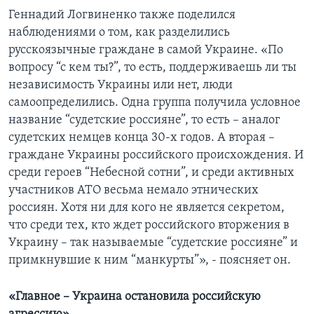
Геннадий Логвиненко также поделился
наблюдениями о том, как разделились
русскоязычные граждане в самой Украине. «По
вопросу “с кем ты?”, то есть, поддерживаешь ли ты
независимость Украины или нет, люди
самоопределились. Одна группа получила условное
название “судетские россияне”, то есть – аналог
судетских немцев конца 30-х годов. А вторая –
граждане Украины российского происхождения. И
среди героев “Небесной сотни”, и среди активных
участников АТО весьма немало этнических
россиян. Хотя ни для кого не является секретом,
что среди тех, кто ждет российского вторжения в
Украину – так называемые “судетские россияне” и
примкнувшие к ним “манкурты”», - поясняет он.
«Главное – Украина остановила российскую