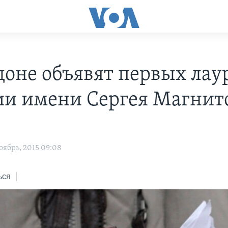
доне объявят первых лау
и имени Сергея Магнит
оябрь, 2015 09:08
ься