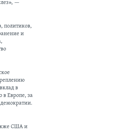
слез», —
, политиков,
ранение и
,
тво
ское
укреплению
вклад в
 в Европе, за
е демократии.
акже США и