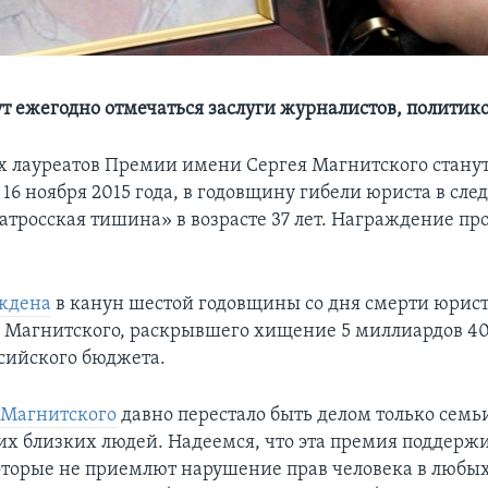
т ежегодно отмечаться заслуги журналистов, политик
 лауреатов Премии имени Сергея Магнитского станут
16 ноября 2015 года, в годовщину гибели юриста в сл
атросская тишина» в возрасте 37 лет. Награждение пр
ждена
в канун шестой годовщины со дня смерти юрист
я Магнитского, раскрывшего хищение 5 миллиардов 4
ссийского бюджета.
 Магнитского
давно перестало быть делом только семьи
гих близких людей. Надеемся, что эта премия поддерж
оторые не приемлют нарушение прав человека в любы