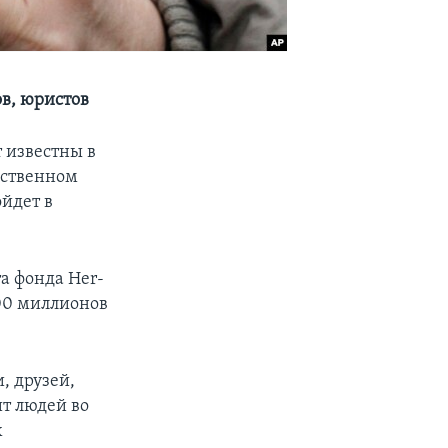
ов, юристов
 известны в
едственном
ойдет в
а фонда Her­
00 миллионов
, друзей,
ит людей во
х