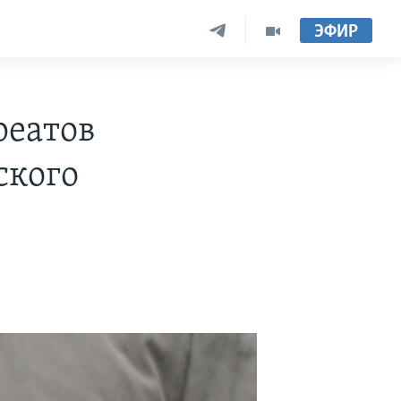
ЭФИР
реатов
ского