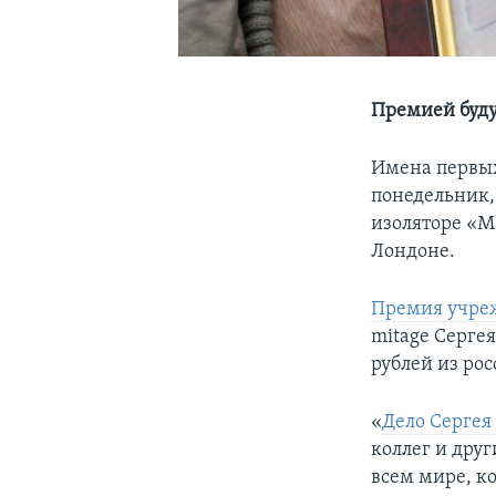
Премией буду
Имена первых
понедельник, 
изоляторе «М
Лондоне.
Премия учре
mitage Серге
рублей из ро
«
Дело Сергея
коллег и дру
всем мире, к