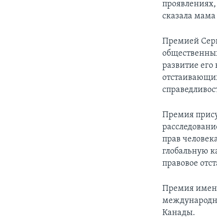
проявлениях, 
сказала мама
Премией Серг
общественных
развитие его 
отстаивающих 
справедливос
Премия прису
расследовани
прав человек
глобальную к
правовое отст
Премия имени
международны
Канады.