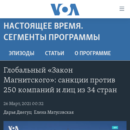
Линки
доступности
Перейти
НАСТОЯЩЕЕ ВРЕМЯ.
на
ГЛАВНОЕ
СЕГМЕНТЫ ПРОГРАММЫ
основной
ПРОГРАММЫ
контент
ПРОЕКТЫ
Перейти
АМЕРИКА
ЭПИЗОДЫ
СТАТЬИ
O ПРОГРАММЕ
к
ЭКСПЕРТИЗА
НОВОСТИ ЗА МИНУТУ
УЧИМ АНГЛИЙСКИЙ
основной
Глобальный «Закон
ИНТЕРВЬЮ
ИТОГИ
НАША АМЕРИКАНСКАЯ ИСТОРИЯ
навигации
Магнитского»: санкции против
Перейти
ФАКТЫ ПРОТИВ ФЕЙКОВ
ПОЧЕМУ ЭТО ВАЖНО?
А КАК В АМЕРИКЕ?
в
250 компаний и лиц из 34 стран
ЗА СВОБОДУ ПРЕССЫ
ДИСКУССИЯ VOA
АРТЕФАКТЫ
поиск
УЧИМ АНГЛИЙСКИЙ
26 Март, 2021 00:32
ДЕТАЛИ
АМЕРИКАНСКИЕ ГОРОДКИ
Дарья Диегуц
Елена Матусовская
ВИДЕО
НЬЮ-ЙОРК NEW YORK
ТЕСТЫ
ПОДПИСКА НА НОВОСТИ
АМЕРИКА. БОЛЬШОЕ ПУТЕШЕСТВИЕ