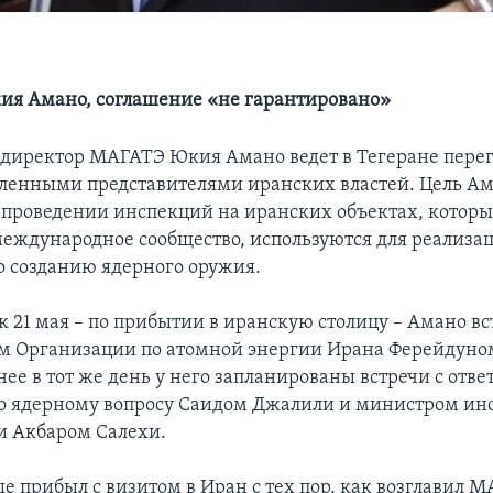
ия Амано, соглашение «не гарантировано»
директор МАГАТЭ Юкия Амано ведет в Тегеране перег
ленными представителями иранских властей. Цель Ам
 проведении инспекций на иранских объектах, которы
международное сообщество, используются для реализа
 созданию ядерного оружия.
 21 мая – по прибытии в иранскую столицу – Амано вс
м Организации по атомной энергии Ирана Ферейдуно
ее в тот же день у него запланированы встречи с отв
о ядерному вопросу Саидом Джалили и министром ин
и Акбаром Салехи.
е прибыл с визитом в Иран с тех пор, как возглавил М