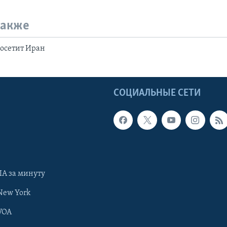
также
посетит Иран
Ы
СОЦИАЛЬНЫЕ СЕТИ
А за минуту
New York
VOA