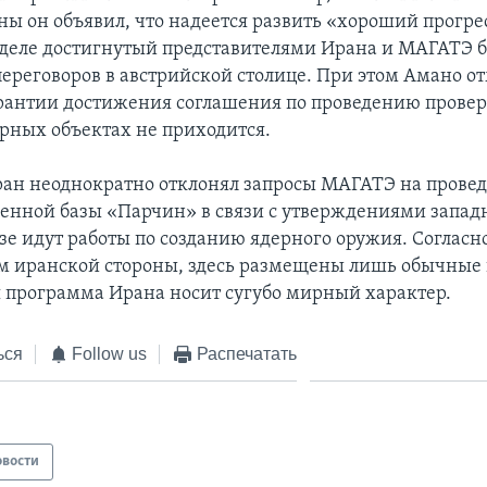
ны он объявил, что надеется развить «хороший прогрес
еле достигнутый представителями Ирана и МАГАТЭ б
переговоров в австрийской столице. При этом Амано от
арантии достижения соглашения по проведению провер
рных объектах не приходится.
ан неоднократно отклонял запросы МАГАТЭ на прове
енной базы «Парчин» в связи с утверждениями запад
азе идут работы по созданию ядерного оружия. Согласн
 иранской стороны, здесь размещены лишь обычные
я программа Ирана носит сугубо мирный характер.
ься
Follow us
Распечатать
овости