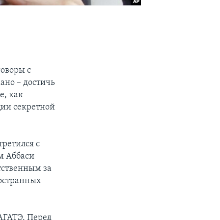
оворы с
ано – достичь
е, как
ции секретной
третился с
м Аббаси
етственным за
остранных
АГАТЭ. Перед