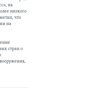
с», на
олее низкого
метил, что
ки на
дение
ных стран о
о
 вооружения,