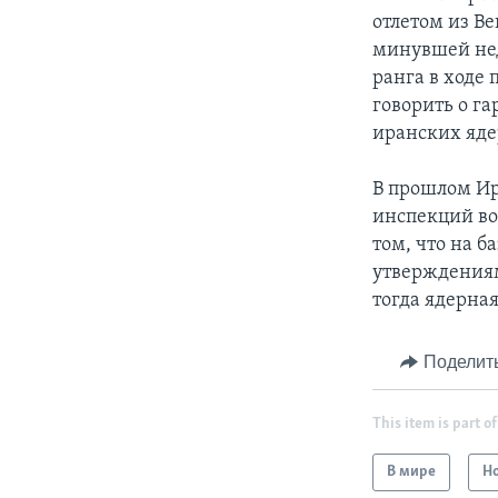
отлетом из Ве
минувшей нед
ранга в ходе 
говорить о г
иранских яде
В прошлом Ир
инспекций во
том, что на б
утверждениям
тогда ядерна
Поделит
This item is part of
В мире
Н