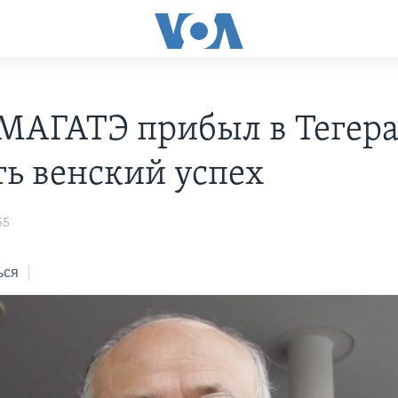
 МАГАТЭ прибыл в Тегера
ть венский успех
55
ься