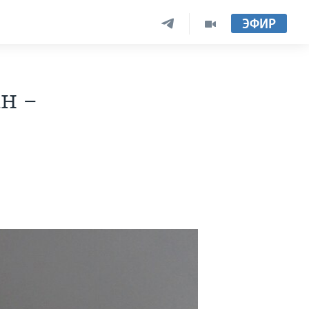
ЭФИР
н –