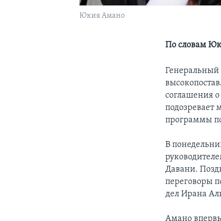
Юкия Амано
По словам Юк
Генеральный 
высокопостав
соглашения о
подозревает 
программы по
В понедельник
руководителе
Давани. Поздн
переговоры п
дел Ирана Ал
Амано впервы