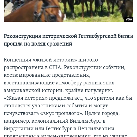
Learning English
СОЦИАЛЬНЫЕ СЕТИ
Реконструкция исторической Геттисбургской битвы
прошла на полях сражений
Языки
Концепция «живой истории» широко
распространена в США. Реконструкции событий,
костюмированные представления,
восстанавливающие атмосферу разных эпох
американской истории, крайне популярны.
«Живая история» предполагает, что зрители как бы
становятся участниками событий и могут
почувствовать «вкус прошлого». Целые города,
например, колониальный Вильямсбург в
Вирджинии или Геттисбург в Пенсильвании
превращены в музеи-заповедники, где на улицах,