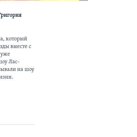
Григория
а, который
зды вместе с
 уже
оу Лас-
бывали на шоу
изни.