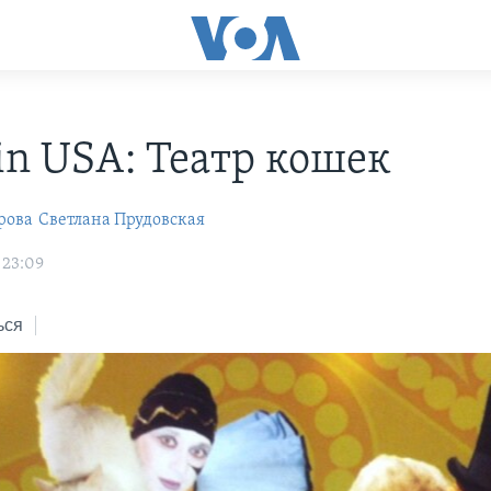
in USA: Театр кошек
рова
Cветлана Прудовская
 23:09
ься