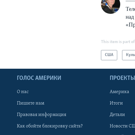
Тел
над
«Пр
This item is part of
США
Куль
ГОЛОС АМЕРИКИ
ПРОЕКТ
О нас
Америка
Пишите нам
Итоги
Правовая информация
Детали
Как обойти блокировку сайта?
Новости СШ