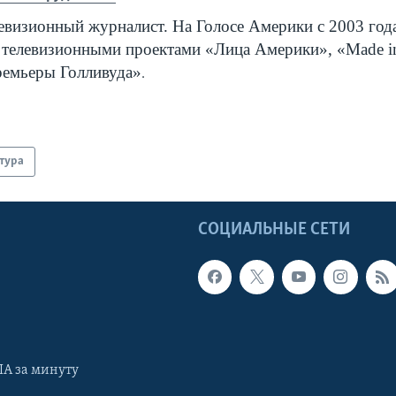
евизионный журналист. На Голосе Америки с 2003 года
 телевизионными проектами «Лица Америки», «
Made
i
емьеры Голливуда»
.
тура
Ы
СОЦИАЛЬНЫЕ СЕТИ
А за минуту